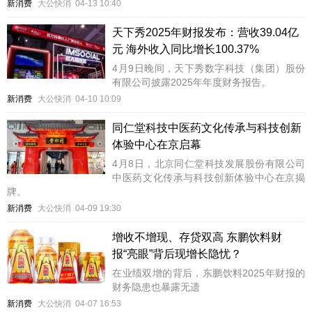
新消费
大公快消
04-13 10:40
天下秀2025年财报发布：营收39.04亿
元 海外收入同比增长100.37%
4月9日晚间，天下秀数字科技（集团）股份
有限公司披露2025年年度财务报告。
新消费
大公快消
04-10 10:09
同仁堂科技中医药文化传承与科技创新
体验中心在京启幕
4月8日，北京同仁堂科技发展股份有限公司
中医药文化传承与科技创新体验中心在京揭
牌。
新消费
大公快消
04-09 19:30
增收不增现、存贷双高 东鹏饮料财
报“亮眼”背后现增长隐忧？
在业绩双增的背后，东鹏饮料2025年财报的
财务隐患也暴露无遗
新消费
大公快消
04-07 16:53