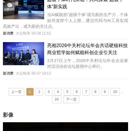
体”新实践
当AI赋能的“超级个体”成为新的生产力，个体
如何发挥个人上限，通过代码与AI工具实现
高效产出，成为新的关注点。
新消费
大公快消
03-28 11:51
亮相2026中关村论坛年会共话硬核科技
商业哲学如何赋能科创企业引关注
3月27日上午，2026中关村论坛年会企业家
对话活动在论坛新闻中心举行。
新消费
大公快消
03-27 19:13
上一页
1
2
3
4
5
6
7
8
9
10
..
20
下一页
影像