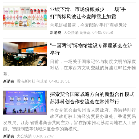
业绩下滑、市场份额减少，一场“手
打”商标风波让今麦郎雪上加霜
合规短板暴露，今麦郎陷“手打”商标风波
新消费
大公快消 黄春蕊
04-05 09:58
“一国两制”博物馆建设专家座谈会在沪
举行
日前，一场关于国家记忆与制度文明的深度
对话，在东西方文明交融的黄浦江畔拉开帷
幕。
新消费
香港新闻社 何芷晴
04-01 18:51
探索契合国家战略方向的新型合作模式
苏港科创合作交流会在常州举行
本次交流会由常州市人民政府、香港特别行
政区政府驻上海经济贸易办事处、香港贸易
发展局、江苏省香港商会共同主办，旨在探索推动苏港两地在人工智
能、智能制造等领域深度合作的新模式。
新消费
大公快消
03-30 22:47