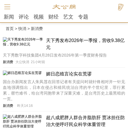
新闻
评论
视频
财经
艺文
专题
首页
>
快消
>
新消费
天下秀发布2026年一季报，营收9.38亿
元
天下秀数字科技集团4月28日发布2026年第一季度财务报告
新消费
大公快消
21小时前
媚日恋殖言论实在荒谬
国台办新闻发言人朱凤莲在回答记者有关提问时就针锋相对并一针见
血地强调指出，日本在侵占和殖民统治台湾的半个世纪里，罪行累
累，罄竹难书，给台湾同胞带来了深重灾难，是台湾历史上最黑暗的
一页。
新消费
昨天14:16
超八成肥胖人群合并脂肪肝 贾冰担任防
治大使呼吁民众科学体重管理