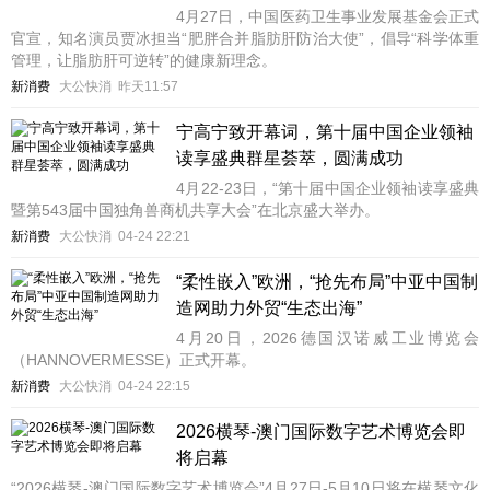
4月27日，中国医药卫生事业发展基金会正式
官宣，知名演员贾冰担当“肥胖合并脂肪肝防治大使”，倡导“科学体重
管理，让脂肪肝可逆转”的健康新理念。
新消费
大公快消
昨天11:57
宁高宁致开幕词，第十届中国企业领袖
读享盛典群星荟萃，圆满成功
4月22-23日，“第十届中国企业领袖读享盛典
暨第543届中国独角兽商机共享大会”在北京盛大举办。
新消费
大公快消
04-24 22:21
“柔性嵌入”欧洲，“抢先布局”中亚中国制
造网助力外贸“生态出海”
4月20日，2026德国汉诺威工业博览会
（HANNOVERMESSE）正式开幕。
新消费
大公快消
04-24 22:15
2026横琴-澳门国际数字艺术博览会即
将启幕
“2026横琴-澳门国际数字艺术博览会”4月27日-5月10日将在横琴文化