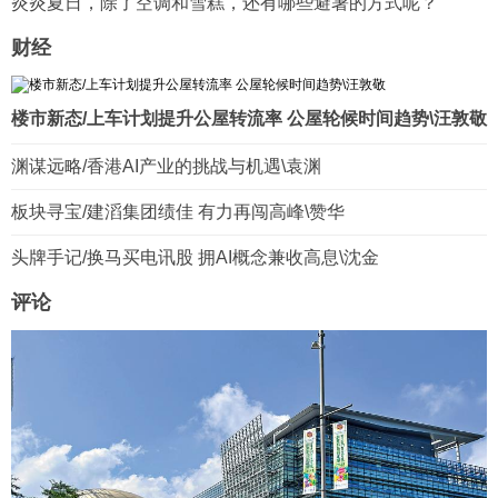
炎炎夏日，除了空调和雪糕，还有哪些避暑的方式呢？
财经
楼市新态/上车计划提升公屋转流率 公屋轮候时间趋势\汪敦敬
渊谋远略/香港AI产业的挑战与机遇\袁渊
板块寻宝/建滔集团绩佳 有力再闯高峰\赞华
头牌手记/换马买电讯股 拥AI概念兼收高息\沈金
评论