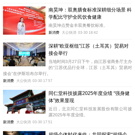
南昊坤：双奥膳食标准深耕细分场景 科
学配比守护全民饮食健康
南昊坤点赞金丰双奥餐饮标准。
新消费
大公快消
03-30 18:42
深耕“欧亚枢纽”江苏（土耳其）贸易对
接会举行
当地时间3月27日下午，由江苏省商务厅主办
的“江苏优品行全球．江苏（土耳其）贸易对
接会”在伊斯坦布尔举行。
新消费
大公快消
03-30 17:57
同仁堂科技披露2025年度业绩 “强身健
体”效果显现
近日，北京同仁堂科技发展股份有限公司披
露2025年年度业绩。
新消费
大公快消
03-30 17:51
超级个体时代来临：共同探索“超级个