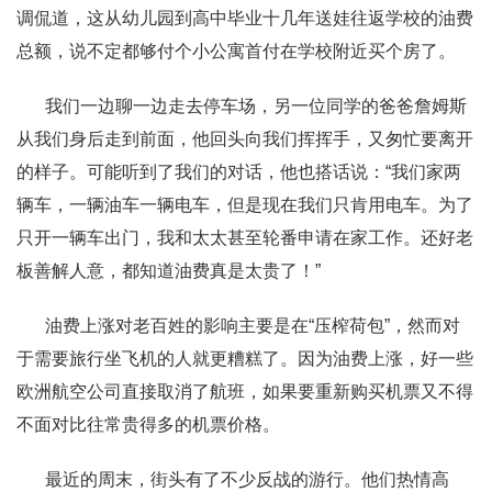
调侃道，这从幼儿园到高中毕业十几年送娃往返学校的油费
总额，说不定都够付个小公寓首付在学校附近买个房了。
我们一边聊一边走去停车场，另一位同学的爸爸詹姆斯
从我们身后走到前面，他回头向我们挥挥手，又匆忙要离开
的样子。可能听到了我们的对话，他也搭话说：“我们家两
辆车，一辆油车一辆电车，但是现在我们只肯用电车。为了
只开一辆车出门，我和太太甚至轮番申请在家工作。还好老
板善解人意，都知道油费真是太贵了！”
油费上涨对老百姓的影响主要是在“压榨荷包”，然而对
于需要旅行坐飞机的人就更糟糕了。因为油费上涨，好一些
欧洲航空公司直接取消了航班，如果要重新购买机票又不得
不面对比往常贵得多的机票价格。
最近的周末，街头有了不少反战的游行。他们热情高