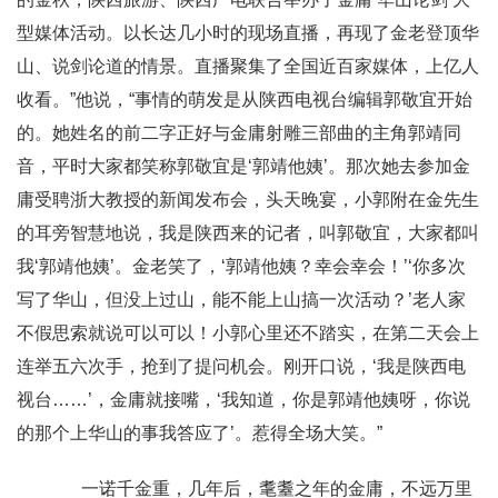
型媒体活动。以长达几小时的现场直播，再现了金老登顶华
山、说剑论道的情景。直播聚集了全国近百家媒体，上亿人
收看。”他说，“事情的萌发是从陕西电视台编辑郭敬宜开始
的。她姓名的前二字正好与金庸射雕三部曲的主角郭靖同
音，平时大家都笑称郭敬宜是‘郭靖他姨’。那次她去参加金
庸受聘浙大教授的新闻发布会，头天晚宴，小郭附在金先生
的耳旁智慧地说，我是陕西来的记者，叫郭敬宜，大家都叫
我‘郭靖他姨’。金老笑了，‘郭靖他姨？幸会幸会！’‘你多次
写了华山，但没上过山，能不能上山搞一次活动？’老人家
不假思索就说可以可以！小郭心里还不踏实，在第二天会上
连举五六次手，抢到了提问机会。刚开口说，‘我是陕西电
视台……’，金庸就接嘴，‘我知道，你是郭靖他姨呀，你说
的那个上华山的事我答应了’。惹得全场大笑。”
一诺千金重，几年后，耄耋之年的金庸，不远万里