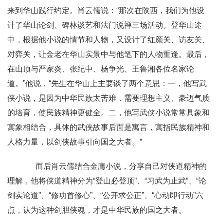
来到华山践行约定。肖云儒说：“那次在陕西，我们为他设
计了华山论剑、碑林谈艺和法门说禅三场活动。登华山途
中，根据他小说的情节和人物，又设计了红颜关、访友关、
对弈关，让金老在华山实景中与他笔下的人物重逢。最后，
在山顶与严家炎、张纪中、杨争光、王鲁湘各位名家论
道。”他说，“先生在华山上主要谈了两个意思：一，他写武
侠小说，是因为中华民族太苦难，需要理想主义、豪迈气质
的培育，使民族精神更健全。二，他写武侠小说常常具象和
寓象相结合，具体的武侠故事后面是寓言，寓指民族精神和
人格力量，以剑侠故事引向国之大者。”
而后肖云儒结合金庸小说，分享自己对侠道精神的
理解，他将侠道精神分为“登山必登顶”、“习武为止武”、“论
剑实论道”、“修功首修心”、“公开求公正”、“心动即行动”六
点，认为这种剑胆侠魂，才是中华民族的国之大者。