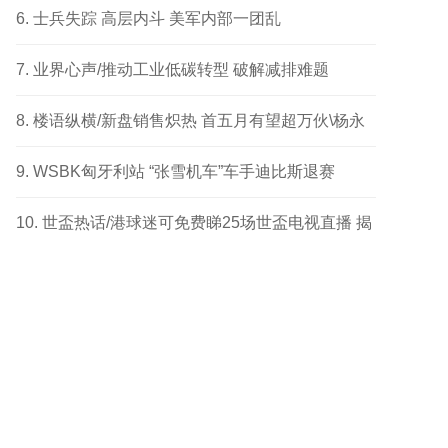
成功个案
士兵失踪 高层内斗 美军内部一团乱
业界心声/推动工业低碳转型 破解减排难题
楼语纵横/新盘销售炽热 首五月有望超万伙\杨永
健
WSBK匈牙利站 “张雪机车”车手迪比斯退赛
世盃热话/港球迷可免费睇25场世盃电视直播 揭
幕战响头炮 另两场四强及决赛