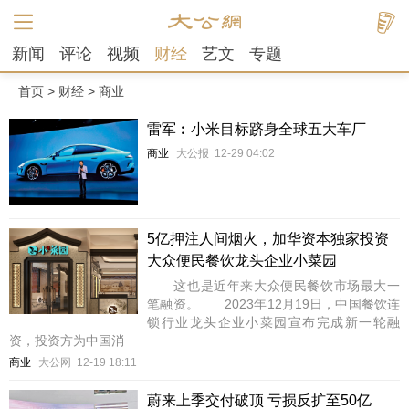
新闻
评论
视频
财经
艺文
专题
首页
>
财经
>
商业
雷军︰小米目标跻身全球五大车厂
商业
大公报
12-29 04:02
5亿押注人间烟火，加华资本独家投资
大众便民餐饮龙头企业小菜园
这也是近年来大众便民餐饮市场最大一
笔融资。 2023年12月19日，中国餐饮连
锁行业龙头企业小菜园宣布完成新一轮融
资，投资方为中国消
商业
大公网
12-19 18:11
蔚来上季交付破顶 亏损反扩至50亿