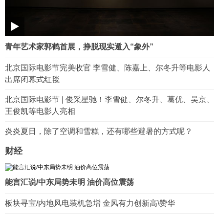
青年艺术家郭鹤首展，挣脱现实遁入“象外”
北京国际电影节完美收官 李雪健、陈嘉上、尔冬升等电影人
出席闭幕式红毯
北京国际电影节 | 俊采星驰！李雪健、尔冬升、葛优、吴京、
王俊凯等电影人亮相
炎炎夏日，除了空调和雪糕，还有哪些避暑的方式呢？
财经
能言汇说/中东局势未明 油价高位震荡
板块寻宝/内地风电装机急增 金风有力创新高\赞华