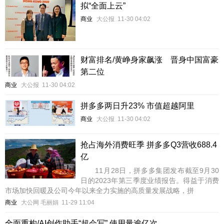
拟“全面上云”
商业
大公报
11-30 04:02
财富排名/黄峥身家飙涨 晋身中国富豪
第二位
商业
大公报
11-30 04:02
拼多多两日升23% 市值超越阿里
商业
大公报
11-30 04:02
抢占海外消费旺季 拼多多Q3营收688.4
亿
11月28日，拼多多集团发布截至9月30
日的2023年第三季度业绩报告。得益于消费
市场加快回暖及公司今年以来全力实施的高质量发展战略，拼
商业
大公网 毛丽娟
11-29 11:04
全面重构/AI创作助手“超会写” 使用量逾亿次