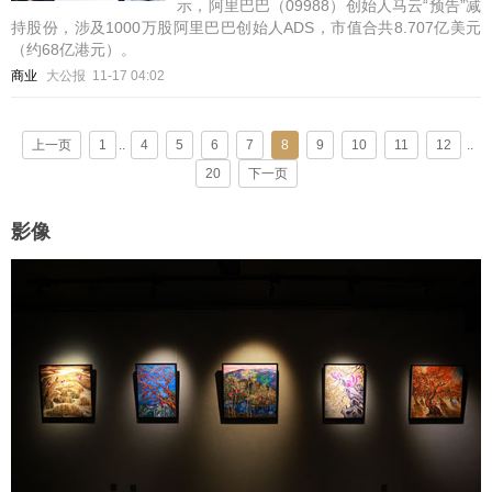
示，阿里巴巴（09988）创始人马云“预告”减
持股份，涉及1000万股阿里巴巴创始人ADS，市值合共8.707亿美元
（约68亿港元）。
商业
大公报
11-17 04:02
上一页
1
..
4
5
6
7
8
9
10
11
12
..
20
下一页
影像