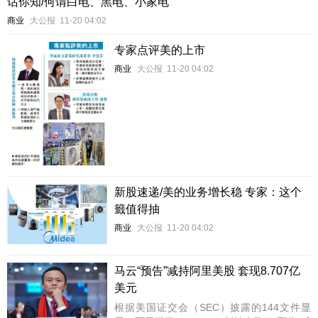
话你知/何谓白电、黑电、小家电
商业
大公报
11-20 04:02
专家点评美的上市
商业
大公报
11-20 04:02
新股速递/美的业务增长稳 专家：这个
籤值得抽
商业
大公报
11-20 04:02
马云“预告”减持阿里美股 套现8.707亿
美元
根据美国证交会（SEC）披露的144文件显