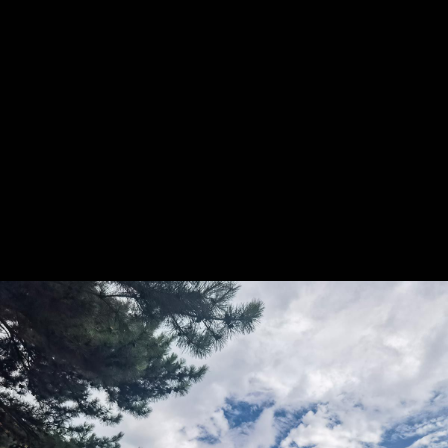
新闻
评论
视频
财经
艺文
专题
京ICP备13049349号
京公网安备11010502037337号