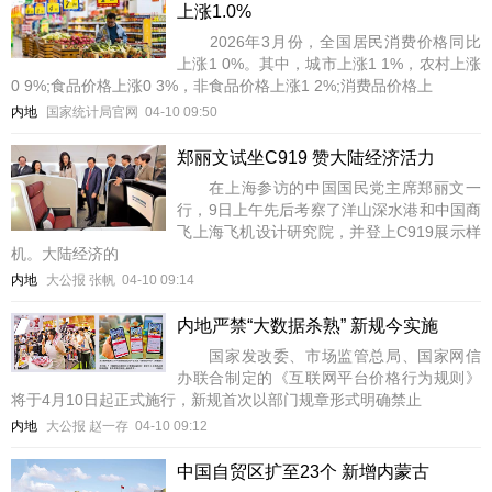
上涨1.0%
2026年3月份，全国居民消费价格同比
上涨1 0%。其中，城市上涨1 1%，农村上涨
0 9%;食品价格上涨0 3%，非食品价格上涨1 2%;消费品价格上
内地
国家统计局官网
04-10 09:50
郑丽文试坐C919 赞大陆经济活力
在上海参访的中国国民党主席郑丽文一
行，9日上午先后考察了洋山深水港和中国商
飞上海飞机设计研究院，并登上C919展示样
机。大陆经济的
内地
大公报 张帆
04-10 09:14
内地严禁“大数据杀熟” 新规今实施
国家发改委、市场监管总局、国家网信
办联合制定的《互联网平台价格行为规则》
将于4月10日起正式施行，新规首次以部门规章形式明确禁止
内地
大公报 赵一存
04-10 09:12
中国自贸区扩至23个 新增内蒙古