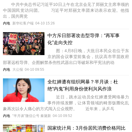
中共中央总书记习近平10日上午在北京会见了郑丽文主席率领的
中国国民党访问团。 习近平对郑丽文率团来访表示欢迎。他指
出，国共两党
内地
新华社客户端
04-10 15:26
中方斥日部署攻击型导弹：“再军事
化”走向失控
图：4月8日晚，大批日本民众在位于东
京的国会议事堂前集会，抗议高市早苗政府
部署远程导弹、企图解禁杀伤性武器出口等破坏和平宪法的动
内地
大公报
04-10 09:55
全红婵遭有组织网暴？半月谈：杜
绝“内鬼”利用身份便利兴风作浪
近日，跳水运动员全红婵遭受网络暴力
事件持续发酵，让体育领域的畸形饭圈化乱
象再次以令人痛心的方式闯入公众视野。 近年来，从乒乓
内地
“半月谈”微信公号 秦黛新
04-10 09:52
国家统计局：3月份居民消费价格同比