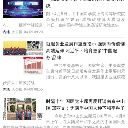
统
图：4月8日，由中国科学院上海高等研究院
牵头打造的磐石·禹衡碳核算大模型发
布。 据新华社报道：昨日，由中国科学院上海高等研究院牵头
内地
大公报
04-09 09:20
就服务业发展作重要指示 强调向价值链
高端延伸 习近平：培育更多“中国服
务”品牌
中共中央总书记、国家主席、中央军委
主席习近平近日就服务业发展作出重要指示
指出，党的十八大以来，我国服务业规模稳
步扩大，质效持续
内地
大公报
04-09 08:55
时隔十年 国民党主席再度拜谒南京中山
陵 郑丽文：为两岸中国人种下和平种子
今年是孙中山先生诞辰160周年。4月8
日上午，在大陆展开和平之旅的中国国民党
主席郑丽文率团拜谒南京中山陵，向中国国民党的缔造者孙中