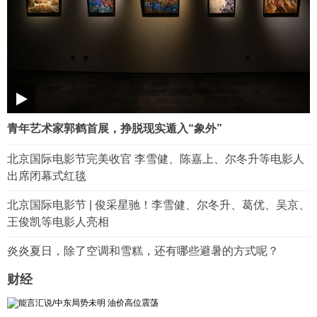
青年艺术家郭鹤首展，挣脱现实遁入“象外”
北京国际电影节完美收官 李雪健、陈嘉上、尔冬升等电影人
出席闭幕式红毯
北京国际电影节 | 俊采星驰！李雪健、尔冬升、葛优、吴京、
王俊凯等电影人亮相
炎炎夏日，除了空调和雪糕，还有哪些避暑的方式呢？
财经