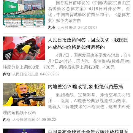
国务院日前印发的《中国(内蒙古)自由贸
易试验区总体方案》4月9日对外发布。至
此，中国自贸试验区扩围至23个。《总体方
案》赋予内蒙古自
内地
大公网 朱烨
04-10 09:07
人民日报政策问答．回应关切：我国国
内成品油价格是如何调整的
4月7日，国家发展改革委发布消息：自4
月7日24时起，国内汽、柴油价格(标准品)每
吨应分别上调800元、770元，调控后实际上调420元、400元
内地
人民日报 刘志强
04-09 09:32
内地整治“AI魔改”乱象 拒绝低俗恶搞
甄嬛枪战、宝黛对拳、孙悟空与关羽结
拜……近期，AI魔改经典影视剧成为热潮。
随着人工智能技术的不断演进，这些由AI处
理的短视频不仅画
内地
大公报 苏雨润
04-09 09:22
中国发布全球首个全景式碳排放核算系