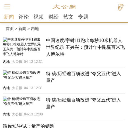
新闻
评论
视频
财经
艺文
专题
首页
>
新闻
>
内地
中国速度/宇树H1跑出每秒10米机器人
世界纪录 王兴兴：预计年中跑赢百米飞
人博尔特
内地
大公报
04-13 12:31
特 稿/历经逾百项改进 “夸父五代”进入
量产
内地
大公报
04-13 12:31
特 稿/历经逾百项改进 “夸父五代”进入
量产
内地
大公报
04-13 12:08
话你知/中试：量产的钥匙