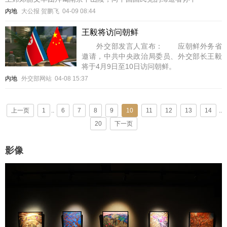
内地
大公报 贺鹏飞
04-09 08:44
王毅将访问朝鲜
外交部发言人宣布： 应朝鲜外务省
邀请，中共中央政治局委员、外交部长王毅
将于4月9日至10日访问朝鲜。
内地
外交部网站
04-08 15:37
上一页
1
..
6
7
8
9
10
11
12
13
14
..
20
下一页
影像