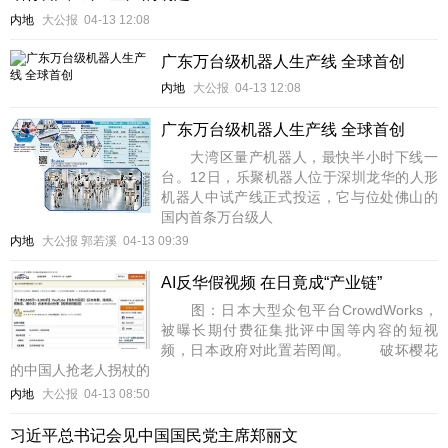
内地
大公报
04-13 12:08
广东万台级机器人生产线 全球首创
内地
大公报
04-13 12:08
广东万台级机器人生产线 全球首创
大湾区量产机器人，最快半小时下线一
台。12日，乐聚机器人位于深圳龙华的人形
机器人中试产线正式投运，它与位处佛山的
国内首条万台级人
内地
大公报 郭若溪
04-13 09:39
AI反华假视频 在日竟成“产业链”
图：日本大型众包平台CrowdWorks，
被曝长期付费征集批评中国等内容的短视
频，日本政府对此置若罔闻。 破坏樱花
的中国人抢老人拐杖的
内地
大公报
04-13 08:50
习近平总书记会见中国国民党主席郑丽文