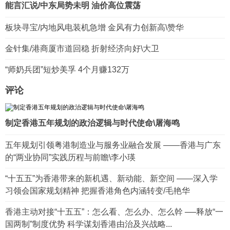
能言汇说/中东局势未明 油价高位震荡
板块寻宝/内地风电装机急增 金风有力创新高\赞华
金针集/港商厦市道回稳 折射经济向好\大卫
“师奶兵团”短炒美孚 4个月赚132万
评论
制定香港五年规划的政治逻辑与时代使命\屠海鸣
五年规划引领粤港制造业与服务业融合发展 ——香港与广东
的“两业协同”实践历程与前瞻\李小瑛
“十五五”为香港带来的新机遇、新动能、新空间 ——深入学
习领会国家规划精神 把握香港角色内涵转变/毛艳华
香港主动对接“十五五”：怎么看、怎么办、怎么幹 ──释放“一
国两制”制度优势 科学谋划香港由治及兴战略...