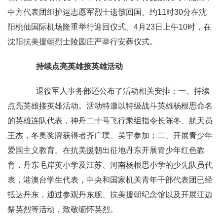
中方代表团组护运志愿军烈士遗骸回国。约11时30分在沈
阳桃仙国际机场隆重举行迎回仪式。4月23日上午10时，在
沈阳抗美援朝烈士陵园庄严举行安葬仪式。
持续点亮英雄接英雄活动
退役军人事务部还公布了活动相关安排：一、持续
点亮英雄接英雄活动。活动特邀以特级战斗英雄杨根思命名
的英雄连队代表，神舟二十号飞行乘组指令长陈冬、航天员
王杰，冬奥奖牌获得者齐广璞、吴宇参加；二、开展青少年
爱国主义教育。在抗美援朝出征地丹东开展青少年红色教
育，丹东毛岸英小学及江苏、河南杨根思小学的少先队员代
表，港澳台学生代表，中央和国家机关青年干部代表团已经
抵达丹东，通过参观丹东舰、抗美援朝纪念馆以及开展江边
祭英烈等活动，致敬缅怀英烈。