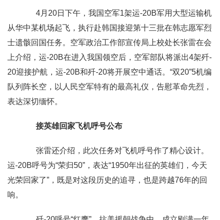
4月20日下午，我国空军1架运-20B军用大型运输机
从华中某机场起飞，执行赴韩国接迎第十三批在韩志愿军烈
士遗骸回国任务。空军政治工作部宣传局上校处长张雷在会
上介绍，运-20B在进入我国领空后，空军部队将派出4架歼-
20迎接护航，运-20B和歼-20将开展空中通话。“双20”5机编
队列阵长空，以人民空军特有的最高礼仪，告慰革命先烈，
表达深切缅怀。
接英雄回家飞机呼号公布
张雷还介绍，此次任务对飞机呼号作了精心设计。
运-20B呼号为“荣归50”，表达“1950年出征的英雄们，今天
光荣回家了”，既是对这段历史的追寻，也是跨越76年的回
响。
歼-20呼号“红鹰”，抗美援朝战争中，成立刚满一年