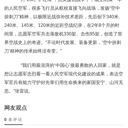
的人民空军，很多飞行员从航校直接飞向战场，发扬“空中
拚刺刀”精神，以极限近战弥补技术差距，先后创下340米、
240米、145米、120米的近距空战纪录，在2年8个月的时
间里，志愿军空军共击落敌机330架、击伤95架，创造了世
界空战史上的奇迹。“不论时代发展、装备更新，‘空中拚刺
刀’精神的传承始终没有变。”
“我们用最澎湃的‘中国心’接最勇敢的人回家，就是
想让志愿军忠烈看一看人民空军现代化建设的成果，表达空
军官兵有能力守护好先辈们用生命换来的家国安宁、山河无
恙。”张雷说。
网友观点
0
条评论