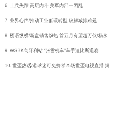
成功个案
士兵失踪 高层内斗 美军内部一团乱
业界心声/推动工业低碳转型 破解减排难题
楼语纵横/新盘销售炽热 首五月有望超万伙\杨永
健
WSBK匈牙利站 “张雪机车”车手迪比斯退赛
世盃热话/港球迷可免费睇25场世盃电视直播 揭
幕战响头炮 另两场四强及决赛