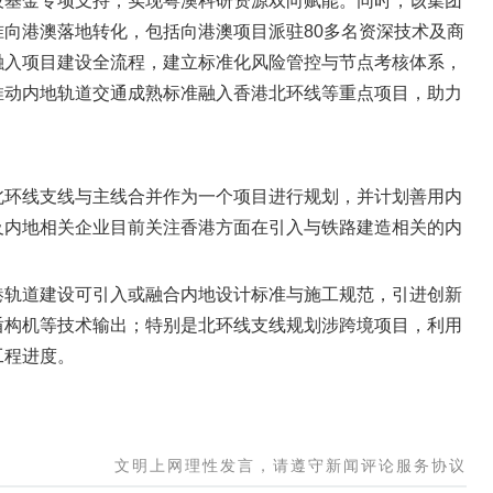
技基金专项支持，实现粤澳科研资源双向赋能。同时，该集团
向港澳落地转化，包括向港澳项目派驻80多名资深技术及商
融入项目建设全流程，建立标准化风险管控与节点考核体系，
推动内地轨道交通成熟标准融入香港北环线等重点项目，助力
北环线支线与主线合并作为一个项目进行规划，并计划善用内
及内地相关企业目前关注香港方面在引入与铁路建造相关的内
。
港轨道建设可引入或融合内地设计标准与施工规范，引进创新
盾构机等技术输出；特别是北环线支线规划涉跨境项目，利用
工程进度。
文明上网理性发言，请遵守新闻评论服务协议