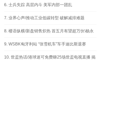
成功个案
士兵失踪 高层内斗 美军内部一团乱
业界心声/推动工业低碳转型 破解减排难题
楼语纵横/新盘销售炽热 首五月有望超万伙\杨永
健
WSBK匈牙利站 “张雪机车”车手迪比斯退赛
世盃热话/港球迷可免费睇25场世盃电视直播 揭
幕战响头炮 另两场四强及决赛