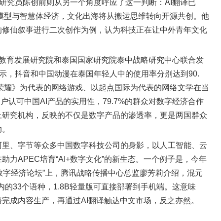
聘研究员陈创前则从另一个角度呼应了这一判断：AI翻译已
模态模型与智慧体经济，文化出海将从搬运思维转向开源共创。他
的修仙叙事进行二次创作为例，认为科技正在让中外青年文化
与教育发展研究院和泰国国家研究院泰中战略研究中心联合发
显示，抖音和中国动漫在泰国年轻人中的使用率分别达到90.
王者荣耀》为代表的网络游戏、以起点国际为代表的网络文学在当
用户认可中国AI产品的实用性，79.7%的群众对数字经济合作
土研究机构，反映的不仅是数字产品的渗透率，更是两国群众
动。
阿里、字节等众多中国数字科技公司的身影，以人工智能、云
力APEC培育“AI+数字文化”的新生态。一个例子是，今年
尼数字经济论坛”上，腾讯战略传播中心总监廖芳莉介绍，混元
内的33个语种，1.8B轻量版可直接部署到手机端。这意味
完成内容生产，再通过AI翻译触达中文市场，反之亦然。