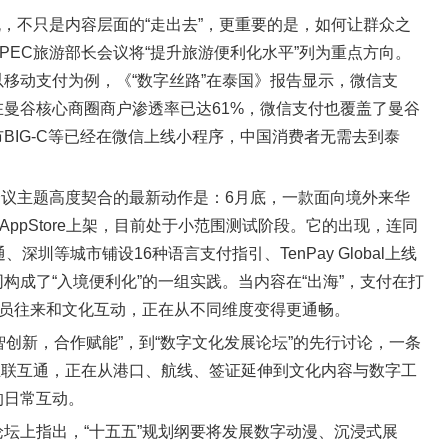
流，不只是内容层面的“走出去”，更重要的是，如何让群众之
PEC旅游部长会议将“提升旅游便利化水平”列为重点方向。
移动支付为例，《“数字丝路”在泰国》报告显示，微信支
曼谷核心商圈商户渗透率已达61%，微信支付也覆盖了曼谷
市BIG-C等已经在微信上线小程序，中国消费者无需去到泰
会议主题高度契合的最新动作是：6月底，一款面向境外来华
果AppStore上架，目前处于小范围测试阶段。它的出现，连同
打通、深圳等城市铺设16种语言支付指引、TenPay Global上线
构成了“入境便利化”的一组实践。当内容在“出海”，支付在打
人员往来和文化互动，正在从不同维度变得更通畅。
智创新，合作赋能”，到“数字文化发展论坛”的先行讨论，一条
互联互通，正在从港口、航线、签证延伸到文化内容与数字工
的日常互动。
坛上指出，“十五五”规划纲要将发展数字动漫、沉浸式展