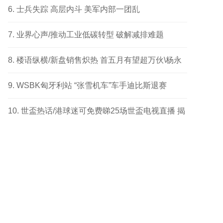
成功个案
士兵失踪 高层内斗 美军内部一团乱
业界心声/推动工业低碳转型 破解减排难题
楼语纵横/新盘销售炽热 首五月有望超万伙\杨永
健
WSBK匈牙利站 “张雪机车”车手迪比斯退赛
世盃热话/港球迷可免费睇25场世盃电视直播 揭
幕战响头炮 另两场四强及决赛