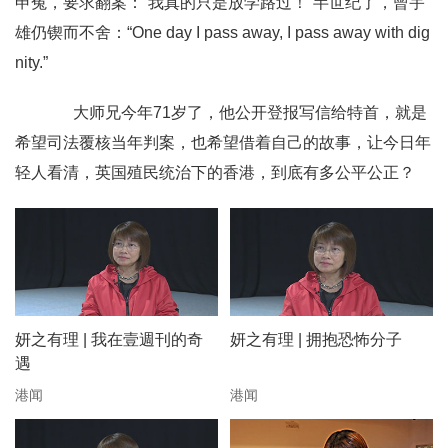
申冤，要求翻案：“我真的只是放学路过！”半世纪了，曾宇
雄仍锲而不舍：“One day I pass away, I pass away with dig
nity.”
大师兄今年71岁了，他公开登报写信给特首，就是
希望司法覆核当年判案，也希望借着自己的故事，让今日年
轻人看清，英国殖民统治下的香港，到底有多公平公正？
妍之有理 | 我在壹週刊的奇
妍之有理 | 拥抱恐怖分子
遇
港闻
港闻