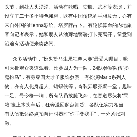
头节，到处人头湧湧。活动有歌唱、变脸、武术等表演，并
设立了二十多个特色摊档，既有中国传统的手相算命，亦有
来自外国的Henna彩绘、塔罗牌占卜。有轮候算命的内地旅
客向记者表示，她和朋友从油蔴地警署打卡完离开，留意到
沿途有活动便来凑热闹。
众多活动中，“扮鬼扮马生果狂奔大赛”最受人瞩目，吸
引大批观众夹道观看。比赛四人为一队，24队参赛队伍“扮
鬼扮马”，有身穿四大才子服饰参赛，有扮演Mario系列人
物，亦有人化身超人、蝙蝠侠等，奇装异服齐聚一堂，趣味
十足。号令枪一响，所有队员拔腿飞奔，在赛道尽头将“果
箱”搬上木头车后，狂奔送回起点卸货。各队伍实力相当，
有队伍抵达终点拍向计时器时“你手叠我手”，十分紧张刺
激。