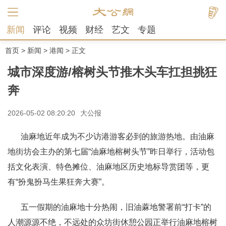
新闻
评论
视频
财经
艺文
专题
首页
>
新闻
>
港闻
> 正文
城市深度游/榕树头节推木头车扛担挑狂
奔
2026-05-02 08:20:20
大公报
油麻地近年成为不少访港游客必到的旅游热地。由油麻
地街坊会主办的第七届“油麻地榕树头节”昨日举行，活动包
括文化表演、特色摊位、油麻地区历史地标导赏团等，更
有“扮鬼扮马生果狂奔大赛”。
五一假期的油麻地十分热闹，旧油蔴地警署前“打卡”的
人潮源源不绝，不远处的众坊街休憩公园正举行油麻地榕树