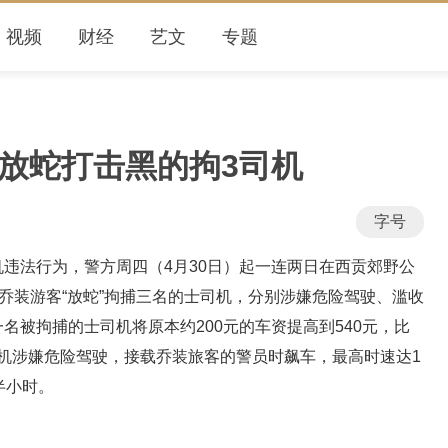
视频
财经
艺文
专题
贡放蛇打击黑的拘3司机
字号
违法行为，警方周四（4月30日）起一连两日在西贡郊野公
，乔装游客“放蛇”拘捕三名的士司机，分别涉嫌危险驾驶、滥收
名被拘捕的士司机将原本约200元的车资提高到540元，比
岁司机涉嫌危险驾驶，接载乔装旅客的警员时飙车，最高时速达1
半小时。