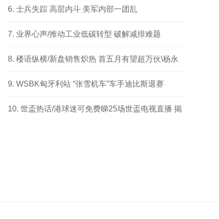
成功个案
士兵失踪 高层内斗 美军内部一团乱
业界心声/推动工业低碳转型 破解减排难题
楼语纵横/新盘销售炽热 首五月有望超万伙\杨永
健
WSBK匈牙利站 “张雪机车”车手迪比斯退赛
世盃热话/港球迷可免费睇25场世盃电视直播 揭
幕战响头炮 另两场四强及决赛