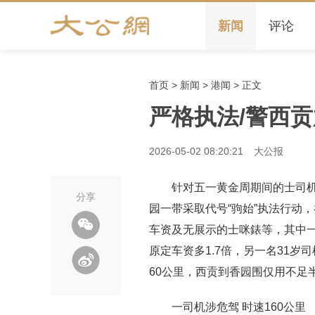
新闻
评论
首页
>
新闻
>
港闻
> 正文
严格执法/警西
2026-05-02 08:20:21
大公报
针对五一黄金周期间的士司机
分享
园一带采取代号“驹始”执法行动
车资及无展示的士咪錶等，其中一
原定车资多1.7倍，另一名31
60公里，西贡到香园围仅用不足
一司机涉危驾 时速160公里