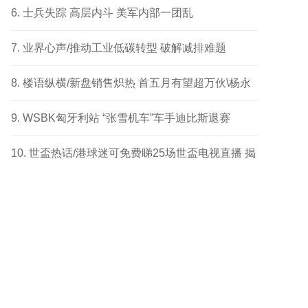
成功个案
士兵失踪 高层内斗 美军内部一团乱
业界心声/推动工业低碳转型 破解减排难题
楼语纵横/新盘销售炽热 首五月有望超万伙\杨永
健
WSBK匈牙利站 “张雪机车”车手迪比斯退赛
世盃热话/港球迷可免费睇25场世盃电视直播 揭
幕战响头炮 另两场四强及决赛