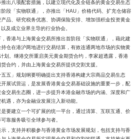
步推出八项配套措施，以建立现代化及全链条的黄金交易生态
阶段「实物联通」，亦推出「HAU」价格代码、扩充仓储容
资产品、研究税务优惠、协调保险安排、增加强积金投资黄金
，以及成立业界主导的行业协会。
下，香港与上海黄金交易所推出首阶段「实物联通」，藉此建
金持仓在港沪两地进行交易结算，有效连通两地市场的实物黄
与计划。继港交所重启美元黄金期货合约，李家超透露，香港
期货合约，并由上海黄金交易所提供交割支援。
十五五」规划纲要明确提出支持香港构建大宗商品交易生态
统开展试营运，是发展香港黄金交易基础设施的重要一步，配
黄金交易生态圈，进一步提升本港金融市场的内涵、深度和广
资机遇，亦为金融业发展注入新动能。
景是要建立一个可扩展的统一平台，通过清算、互联互通、价
等可靠服务吸引全球参与者。
表示，支持并积极参与香港黄金市场发展规划，包括支持与香
及与上海黄金交易所实现黄金交易和交割的联通，支持推出更