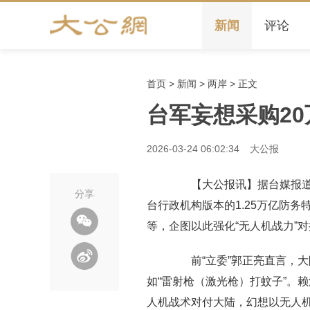
新闻
评论
首页
>
新闻
>
两岸
> 正文
台军妄想采购20
2026-03-24 06:02:34
大公报
【大公报讯】据台媒报道：
分享
台行政机构版本的1.25万亿防
等，企图以此强化“无人机战力”
前“立委”郭正亮直言，大
如“雷射枪（激光枪）打蚊子”。
人机战术对付大陆，幻想以无人机