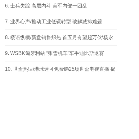
成功个案
士兵失踪 高层内斗 美军内部一团乱
业界心声/推动工业低碳转型 破解减排难题
楼语纵横/新盘销售炽热 首五月有望超万伙\杨永
健
WSBK匈牙利站 “张雪机车”车手迪比斯退赛
世盃热话/港球迷可免费睇25场世盃电视直播 揭
幕战响头炮 另两场四强及决赛