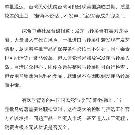
整批退运。台湾民众忧虑台湾可能出现美国濒临过期、质量
较差的土豆，“若再不说话，不发声，‘宝岛’会成为‘鬼岛’”。
综合中通社及台媒报道：发芽马铃薯含有毒素龙葵
碱，大量摄入有死亡风险。一批进口马铃薯中若发现有发芽
情形，意味着整批产品的保存条件恐怕已不达标，同时毒素
也可能污染正常马铃薯。但民进党当局却放宽发芽马铃薯入
岛，台湾民众担心，即便在购买整颗马铃薯时可自行检查，
但食用马铃薯为原料的食品，就难保不会因吃到发芽马铃薯
而中毒。
有医学背景的中国国民党“立委”陈菁徽指出，当一
整批马铃薯需要逐颗检查时，这样庞大的检验与筛选工作官
方难以承担，问题产品一旦流入市场，甚至进入加工流程，
消费者根本无从辨识是否安全。