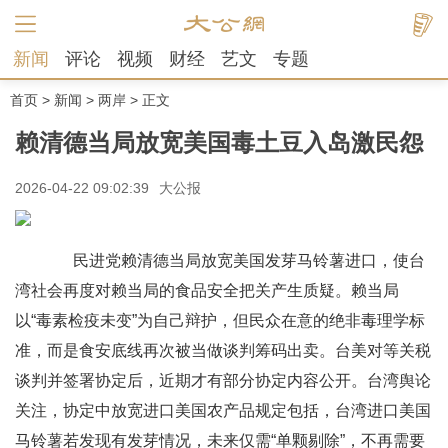
新闻
评论
视频
财经
艺文
专题
首页
>
新闻
>
两岸
> 正文
赖清德当局放宽美国毒土豆入岛激民怨
2026-04-22 09:02:39
大公报
民进党赖清德当局放宽美国发芽马铃薯进口，使台
湾社会再度对赖当局的食品安全把关产生质疑。赖当局
以“毒素检疫未变”为自己辩护，但民众在意的绝非毒理学标
准，而是食安底线再次被当做谈判筹码出卖。台美对等关税
谈判并签署协定后，近期才有部分协定内容公开。台湾舆论
关注，协定中放宽进口美国农产品规定包括，台湾进口美国
马铃薯若发现有发芽情况，未来仅需“单颗剔除”，不再需要