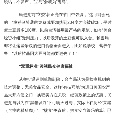
说话，不发声，“宝岛”会成为“鬼岛”。
民进党前“立委”郭正亮在节目中强调，“这可能会死
的！”发芽马铃薯的龙葵碱要加热到234度才会被破坏，平时
煮土豆最多100度。以前台湾都用最严格的规范，如今“美台
经贸小组”受到压力，以后发芽的土豆也可以入台。赖当局
即将让这些争议的进口食物全面进入，比如说学校、营养午
餐，“以后转基因大豆可能都要进去了！”
“双重标准”漠视民众健康福祉
从整批退运到单颗剔除，台当局认为是检疫规则的
技术调整，无关食品安全。这样“有技巧地”为进口美国农产
品大开方便之门，换取美方在关税、经贸政策上的优惠，民
进党自以为在“黑箱谈判”下可瞒天过海，实际上在历经“莱猪
（含瘦肉精猪肉）”、“核食”争议后，把食安当筹码的算计已