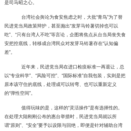
是司马昭之心。
台湾社会舆论为食安焦虑之时，大批“青鸟”为了替
民进党当局政策辩护，甚至抛出“发芽马铃薯切掉也可以
吃”、“只有台湾人不吃”等言论，企图将焦点从台当局丧失食
安把控底线，转移成台湾民众对发芽马铃薯存在“认知偏
差”。
近年来，民进党当局在进口检疫标准一再退让，总
以“专业科学”、“风险可控”、“国际标准”自我包装，实则是把
原本该守住的底线，处理成可以转弯、也可以重新定义
的“弹性空间”。
值得玩味的是，这样的“灵活操作”是有选择性的。
在处理大陆刚刚公布的惠台举措时，民进党当局就以所
谓“原则”、“安全”要予以设限与回绝，即便是针对辅助台湾