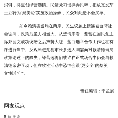
消弭，将重创绿营选情。民进党习惯操弄民粹，把放宽发芽
土豆转为“疑美论”实施政治操弄，民众对此恐不会买单。
如今赖清德当局在两岸、民生议题上接连被台湾社
会诟病，政策后坐力相当大。从选情来看，蓝营在国民党主
席郑丽文成功访陆之后声势大涨，蓝白选举合作工作也在有
序进行当中。反观民进党县市长参选人则需面对赖清德当局
政策论述上的缺失，绿营选将们或许在正式场合中仍会与赖
清德亲密互动，但在软性活动中恐怕会跟“更安全”的蔡英
文“揽牢牢”。
责任编辑：李孟展
网友观点
0
条评论