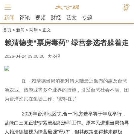
新闻
评论
视频
财经
艺文
专题
首页
>
新闻
>
两岸
> 正文
赖清德变“票房毒药” 绿营参选者躲着走
2026-04-24 09:08:08
大公报
图：赖清德当局消极对待大陆最近颁布的惠及台湾
渔农业、旅游业等多个业界的措施，引发台湾社会不满。图
为台湾渔民在鱼塘工作。\资料图片
2026年台湾地区“九合一”地方选举将于年底举行，
蓝绿白三党正密锣紧鼓组织选举工作。原本民进党当局领导
人赖清德被视为绿营最强“母鸡”，但其政策变得越来越极