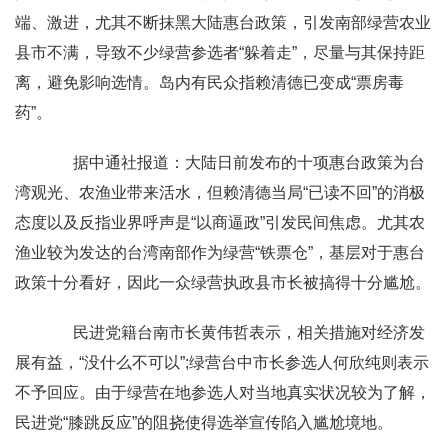
端、激进，尤其不断抹黑大陆惠台政策，引发南部绿营农业
县市不满，导致不少绿营参选者“躲着走”，尽量与其保持距
离，避免影响选情。岛内有民众指赖清德已变成“票房毒
药”。
据中通社报道：大陆日前发布的十项惠台政策为台
湾观光、农渔业带来活水，但赖清德当局“已读不回”的消极
态度以及反指业界呼声是“以商逼政”引发民间焦虑。尤其农
渔业较为发达的台湾南部作为绿营“铁票仓”，基层对于惠台
政策十分看好，因此一众绿营执政县市长被搞得十分尴尬。
民进党籍台南市长黄伟哲表示，相关措施对经济发
展有益，“没什么不可以”;绿营台中市长参选人何欣纯则表示
不予回应。由于绿营在地参选人对当地真实状况较为了解，
民进党“膝跳反应”的阻挠使得选举宣传陷入尴尬境地。