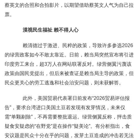
蔡英文的合照和合拍影片，以期望借助蔡英文人气为自己拉
票。
漠视民生福祉 赖不得人心
赖清德过于激进、民粹的政策，导致许多参选2026
的绿营政客如今不敢太靠近。日前，赖当局突然宣布将引进
印度劳工来台，超3万人在网站联署反对。绿营侧翼污蔑该
政策由国民党提出，但后来被查证是赖当局主导的政策，但
民众更关心的劳工逃逸和社会治安问题，则未获解答。
此外，美国贸易代表署日前发布“2026贸易评估报
告”，要求台湾进口美国土豆若发现有发芽情况，未来仅
需“单颗剔除”，不再需要整批退运。绿营侧翼反称，抨击质
疑食安疑虑的“在野党”是在操作“疑美论”。有分析指出，食
安议题是民众十分在乎的问题，发芽土豆造成的冲击若无法