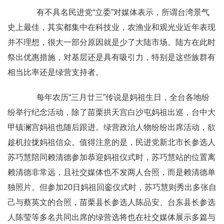
有不具名民进党“立委”对媒体表示，所谓台湾景气
史上最佳，其实都集中在科技业，农渔业和观光业近年表现
并不理想，很大一部分原因就是少了大陆市场。陆方在此时
祭出优惠措施，对基层还是具有吸引力，特别是这些族群有
相当比率还是绿营支持者。
每年农历“三月廿三”传说是妈祖生日，全台各地纷
纷举行纪念活动，除了苗栗拱天宫白沙屯妈祖出巡，台中大
甲镇澜宫妈祖也随后跟进。绿营政治人物纷纷出席活动，欲
趁机拉拢妈祖信众。值得注意的是，民进党新北市长参选人
苏巧慧陪同赖清德参加恭迎妈祖仪式时，苏巧慧站的位置离
赖清德非常远，且社交媒体也不发两人合照，而是赖清德单
独照片。但参加20日妈祖回銮仪式时，苏巧慧则秀出多张自
己与蔡英文的合照，苗栗县长参选人陈品安、台东县长参选
人陈莹等多名共同出席的绿营选将也在社交媒体展示多篇与