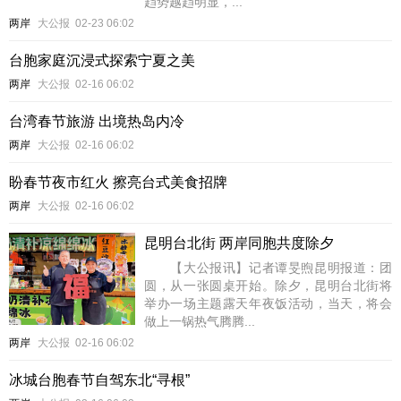
趋势越趋明显，...
两岸
大公报
02-23 06:02
台胞家庭沉浸式探索宁夏之美
两岸
大公报
02-16 06:02
台湾春节旅游 出境热岛内冷
两岸
大公报
02-16 06:02
盼春节夜市红火 擦亮台式美食招牌
两岸
大公报
02-16 06:02
昆明台北街 两岸同胞共度除夕
【大公报讯】记者谭旻煦昆明报道：团
圆，从一张圆桌开始。除夕，昆明台北街将
举办一场主题露天年夜饭活动，当天，将会
做上一锅热气腾腾...
两岸
大公报
02-16 06:02
冰城台胞春节自驾东北“寻根”