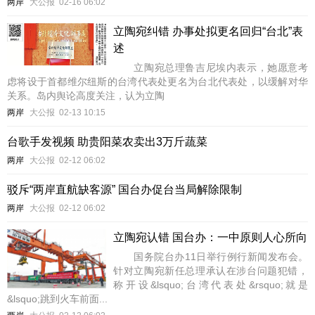
两岸
大公报
02-16 06:02
立陶宛纠错 办事处拟更名回归“台北”表
述
立陶宛总理鲁吉尼埃内表示，她愿意考
虑将设于首都维尔纽斯的台湾代表处更名为台北代表处，以缓解对华
关系。岛内舆论高度关注，认为立陶
两岸
大公报
02-13 10:15
台歌手发视频 助贵阳菜农卖出3万斤蔬菜
两岸
大公报
02-12 06:02
驳斥“两岸直航缺客源” 国台办促台当局解除限制
两岸
大公报
02-12 06:02
立陶宛认错 国台办：一中原则人心所向
国务院台办11日举行例行新闻发布会。
针对立陶宛新任总理承认在涉台问题犯错，
称开设&lsquo;台湾代表处&rsquo;就是
&lsquo;跳到火车前面...