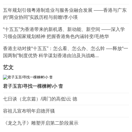
五年规划引领粤港制造业与服务业融合发展 ——香港与广东
的“两业协同”实践历程与前瞻\李小瑛
“十五五”为香港带来的新机遇、新动能、新空间 ——深入学
习领会国家规划精神 把握香港角色内涵转变/毛艳华
香港主动对接“十五五”：怎么看、怎么办、怎么幹 ──释放“一
国两制”制度优势 科学谋划香港由治及兴战略...
艺文
君子玉言/寻找一棵楝树\小 杳
七日谈（北京篇）/调门的高低\云 德
容祖儿宣布明年启德开骚
《龙之九子》雕塑开启第二阶段展示