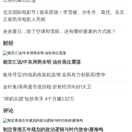
出席闭幕式红毯
北京国际电影节 | 俊采星驰！李雪健、尔冬升、葛优、吴京、
王俊凯等电影人亮相
炎炎夏日，除了空调和雪糕，还有哪些避暑的方式呢？
财经
能言汇说/中东局势未明 油价高位震荡
板块寻宝/内地风电装机急增 金风有力创新高\赞华
金针集/港商厦市道回稳 折射经济向好\大卫
“师奶兵团”短炒美孚 4个月赚132万
评论
制定香港五年规划的政治逻辑与时代使命\屠海鸣