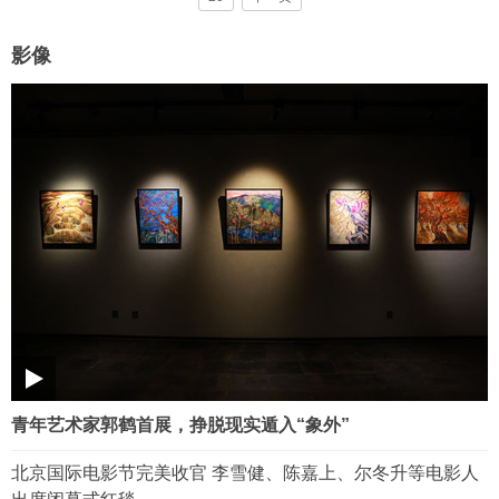
影像
青年艺术家郭鹤首展，挣脱现实遁入“象外”
北京国际电影节完美收官 李雪健、陈嘉上、尔冬升等电影人