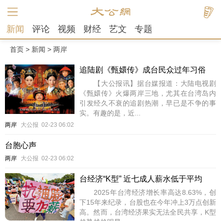
新闻
评论
视频
财经
艺文
专题
首页
>
新闻
>
两岸
追陆剧《甄嬛传》成台民众过年习俗
【大公报讯】据台媒报道：大陆电视剧
《甄嬛传》火爆两岸三地，尤其在台湾岛内
引发经久不衰的追剧热潮，早已是不争的事
实。有趣的是，近...
两岸
大公报
02-23 06:02
台胞心声
两岸
大公报
02-23 06:02
台经济“K型” 近七成人薪水低于平均
2025年台湾经济增长率高达8.63%，创
下15年来纪录，台股也在今年冲上3万点创新
高。然而，台湾经济果实无法全民共享，K型