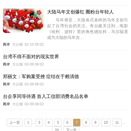
大陆马年文创爆红 圈粉台年轻人
马年将至，大陆各式各样的马年文创引
起了台湾社会的关注。有台媒关注到，电影
《哈利．波特》里的角色德拉科．马尔福竟
成为大陆的马年吉...
两岸
大公报
02-10 06:02
台湾不得不面对的现实世界
两岸
大公报
02-09 06:02
郑丽文：军购案受挫 症结在于赖清德
两岸
大公报
02-09 06:02
台企享同等待遇 首入工信部消费名品名单
两岸
大公报
02-09 06:02
上一页
1
..
3
4
5
6
7
8
9
10
11
..
20
下一页