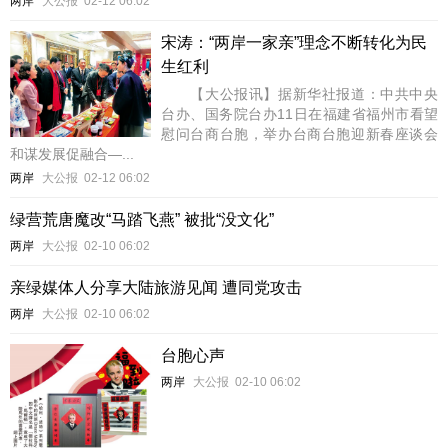
两岸
大公报
02-12 06:02
宋涛：“两岸一家亲”理念不断转化为民
生红利
【大公报讯】据新华社报道：中共中央
台办、国务院台办11日在福建省福州市看望
慰问台商台胞，举办台商台胞迎新春座谈会
和谋发展促融合—...
两岸
大公报
02-12 06:02
绿营荒唐魔改“马踏飞燕” 被批“没文化”
两岸
大公报
02-10 06:02
亲绿媒体人分享大陆旅游见闻 遭同党攻击
两岸
大公报
02-10 06:02
台胞心声
两岸
大公报
02-10 06:02