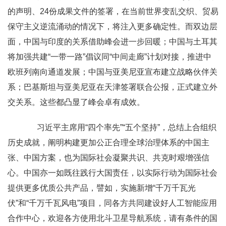
的声明、24份成果文件的签署，在当前世界变乱交织、贸易
保守主义逆流涌动的情况下，将注入更多确定性。而双边层
面，中国与印度的关系借助峰会进一步回暖；中国与土耳其
将加强共建“一带一路”倡议同“中间走廊”计划对接，推进中
欧班列南向通道发展；中国与亚美尼亚宣布建立战略伙伴关
系；巴基斯坦与亚美尼亚在天津签署联合公报，正式建立外
交关系。这些都凸显了峰会卓有成效。
习近平主席用“四个率先”“五个坚持”，总结上合组织
历史成就，阐明构建更加公正合理全球治理体系的中国主
张、中国方案，也为国际社会凝聚共识、共克时艰增强信
心。中国亦一如既往践行大国责任，以实际行动为国际社会
提供更多优质公共产品，譬如，实施新增“千万千瓦光
伏”和“千万千瓦风电”项目，同各方共同建设好人工智能应用
合作中心，欢迎各方使用北斗卫星导航系统，请有条件的国