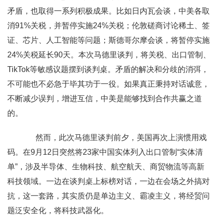
矛盾，也取得一系列积极成果。比如日内瓦会谈，中美各取
消91%关税，并暂停实施24%关税；伦敦磋商讨论稀土、签
证、芯片、人工智能等问题；斯德哥尔摩会谈，将暂停实施
24%关税延长90天。本次马德里谈判，将关税、出口管制、
TikTok等敏感议题摆到谈判桌。矛盾的解决和分歧的消弭，
不可能也不必急于毕其功于一役。如果真正秉持对话诚意，
不断减少误判，增进互信，中美是能够找到合作共赢之道
的。
然而，此次马德里谈判前夕，美国再次上演惯用戏
码。在9月12日突然将23家中国实体列入出口管制“实体清
单”，涉及半导体、生物科技、航空航天、商贸物流等高新
科技领域。一边在谈判桌上标榜对话，一边在会场之外搞对
抗，这一套路，其实质仍是单边主义、霸凌主义，将经贸问
题泛安全化，将科技武器化。