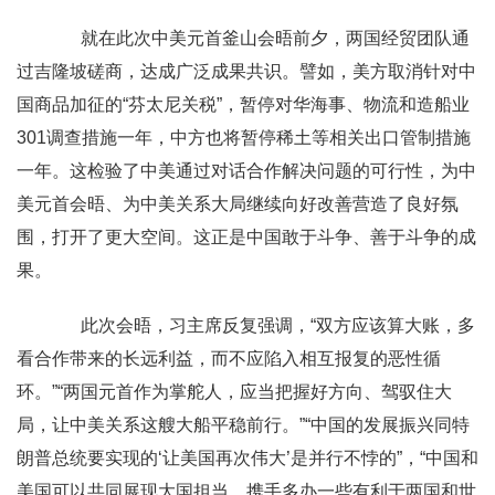
就在此次中美元首釜山会晤前夕，两国经贸团队通
过吉隆坡磋商，达成广泛成果共识。譬如，美方取消针对中
国商品加征的“芬太尼关税”，暂停对华海事、物流和造船业
301调查措施一年，中方也将暂停稀土等相关出口管制措施
一年。这检验了中美通过对话合作解决问题的可行性，为中
美元首会晤、为中美关系大局继续向好改善营造了良好氛
围，打开了更大空间。这正是中国敢于斗争、善于斗争的成
果。
此次会晤，习主席反复强调，“双方应该算大账，多
看合作带来的长远利益，而不应陷入相互报复的恶性循
环。”“两国元首作为掌舵人，应当把握好方向、驾驭住大
局，让中美关系这艘大船平稳前行。”“中国的发展振兴同特
朗普总统要实现的‘让美国再次伟大’是并行不悖的”，“中国和
美国可以共同展现大国担当，携手多办一些有利于两国和世