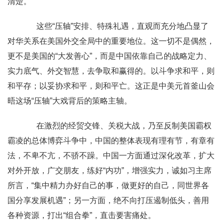
清楚。
这些“压轴”安排、特殊礼遇，直观而充分地凸显了
对华关系在美国外交全局中的重要地位。这一切不是偶然，
更不是美国的“大发善心”，而是中国依靠自己的战略定力、
实力底气、外交智慧，去争取和赢得的。以斗争求和平，则
和平存；以妥协求和平，则和平亡。这正是中美元首釜山会
晤这场“压轴”大戏背后的策略主轴。
在激烈的经贸交锋、关税大战，乃至反制美国霸权
霸凌的总体博弈斗争中，中国的整体表现有理有节，有章有
法，不卑不亢，不骄不躁。中国一方面通过深化改革，扩大
对外开放，广交朋友，练好“内功”，增强实力，诚如习主席
所言，“集中精力办好自己的事，做更好的自己，同世界各
国分享发展机遇”；另一方面，绝不向打压遏制低头，善用
各种资源，打出“组合拳”，直击要害痛处。