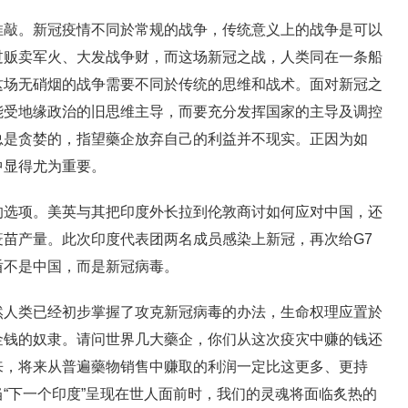
。新冠疫情不同於常规的战争，传统意义上的战争是可以
过贩卖军火、大发战争财，而这场新冠之战，人类同在一条船
这场无硝烟的战争需要不同於传统的思维和战术。面对新冠之
能受地缘政治的旧思维主导，而要充分发挥国家的主导及调控
总是贪婪的，指望藥企放弃自己的利益并不现实。正因为如
中显得尤为重要。
项。美英与其把印度外长拉到伦敦商讨如何应对中国，还
苗产量。此次印度代表团两名成员感染上新冠，再次给G7
盾不是中国，而是新冠病毒。
类已经初步掌握了攻克新冠病毒的办法，生命权理应置於
金钱的奴隶。请问世界几大藥企，你们从这次疫灾中赚的钱还
来，将来从普遍藥物销售中赚取的利润一定比这更多、更持
“下一个印度”呈现在世人面前时，我们的灵魂将面临炙热的