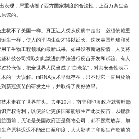
突出表现，严重动摇了西方国家制度的合法性，上百万条生命
法原谅的。
救不了美国一样。真正让人类从疾病中走出，必须依赖重
的诞生一样，使人的平均生命才得以延长。这次美国辉瑞和莫
应用了生物工程领域的最新成果。如果没有新冠疫情，人类将
这些科技公司採取如此激进的手法进行疫苗开发和试验。有人
得过於仓促，把全世界人民当成了“白老鼠”，对其安全性表示
术的一大误解。mRNA技术早就存在，只不过它一直用於治
接到新冠疫苗的研发之中，并取得了良好效果。
术走在了世界前头。去年10月，南非和印度政府就曾呼籲
知识产权专利，以便於让更多国家能够生产此类疫苗，以拯救
利益面前，无论是美国政府还是藥物公司，都不愿意放弃。加
苗生产原料迟迟不能出口至印度，大大影响了印度生产疫苗的