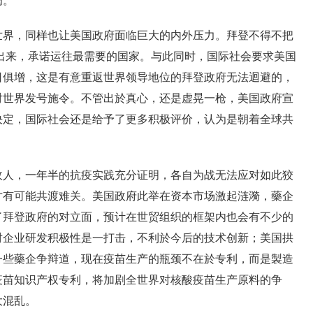
病。
，同样也让美国政府面临巨大的内外压力。拜登不得不把
拿出来，承诺运往最需要的国家。与此同时，国际社会要求美国
日俱增，这是有意重返世界领导地位的拜登政府无法迴避的，
对世界发号施令。不管出於真心，还是虚晃一枪，美国政府宣
决定，国际社会还是给予了更多积极评价，认为是朝着全球共
，一年半的抗疫实践充分证明，各自为战无法应对如此狡
才有可能共渡难关。美国政府此举在资本市场激起涟漪，藥企
了拜登政府的对立面，预计在世贸组织的框架内也会有不少的
对企业研发积极性是一打击，不利於今后的技术创新；美国拱
一些藥企争辩道，现在疫苗生产的瓶颈不在於专利，而是製造
疫苗知识产权专利，将加剧全世界对核酸疫苗生产原料的争
大混乱。