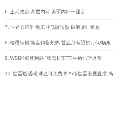
成功个案
士兵失踪 高层内斗 美军内部一团乱
业界心声/推动工业低碳转型 破解减排难题
楼语纵横/新盘销售炽热 首五月有望超万伙\杨永
健
WSBK匈牙利站 “张雪机车”车手迪比斯退赛
世盃热话/港球迷可免费睇25场世盃电视直播 揭
幕战响头炮 另两场四强及决赛