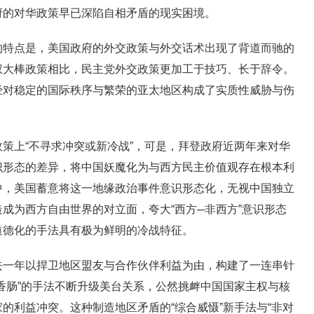
府的对华政策早已深陷自相矛盾的现实困境。
点是，美国政府的外交政策与外交话术出现了背道而驰的
权大棒政策相比，民主党外交政策更加工于技巧、长于辞令。
经对稳定的国际秩序与繁荣的亚太地区构成了实质性威胁与伤
上“不寻求冲突或新冷战”，可是，拜登政府近两年来对华
识形态的差异，将中国妖魔化为与西方民主价值观存在根本利
中，美国蓄意将这一地缘政治事件意识形态化，无视中国独立
成为西方自由世界的对立面，夸大“西方─非西方”意识形态
道德化的手法具有极为鲜明的冷战特征。
年以捍卫地区盟友与合作伙伴利益为由，构建了一连串针
香肠”的手法不断升级美台关系，公然挑衅中国国家主权与核
的利益冲突。这种制造地区矛盾的“综合威慑”新手法与“非对