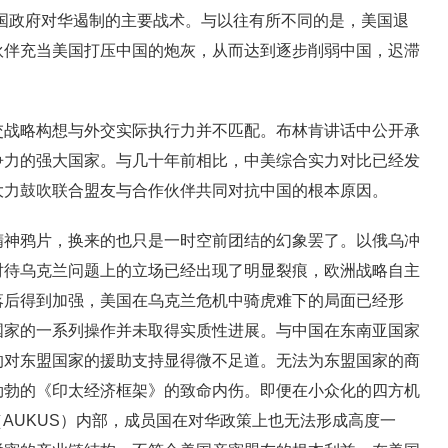
国政府对华遏制的主要战术。与以往有所不同的是，美国退
伙伴充当美国打压中国的炮灰，从而达到逐步削弱中国，迟滞
略构想与外交实际执行力并不匹配。布林肯讲话中公开承
争力的强大国家。与几十年前相比，中美综合实力对比已经发
大力鼓吹联合盟友与合作伙伴共同对抗中国的根本原因。
鸦片，换来的也只是一时空前团结的幻象罢了。以俄乌冲
对待乌克兰问题上的立场已经出现了明显裂痕，欧洲战略自主
落后得到加强，美国在乌克兰危机中骑虎难下的局面已经形
国家的一系列操作并未取得实质性进展。与中国在东南亚国家
的对东盟国家的援助支持显得微不足道。无法为东盟国家的商
勃勃的《印太经济框架》的致命内伤。即便在小众化的四方机
（AUKUS）内部，成员国在对华政策上也无法形成高度一