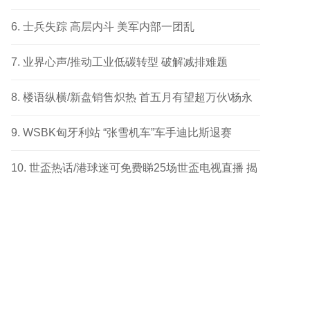
成功个案
士兵失踪 高层内斗 美军内部一团乱
业界心声/推动工业低碳转型 破解减排难题
楼语纵横/新盘销售炽热 首五月有望超万伙\杨永
健
WSBK匈牙利站 “张雪机车”车手迪比斯退赛
世盃热话/港球迷可免费睇25场世盃电视直播 揭
幕战响头炮 另两场四强及决赛