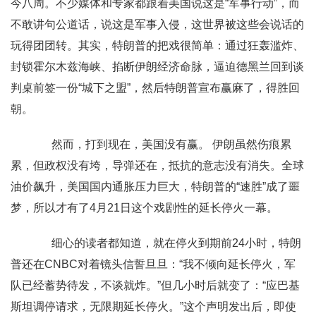
今八周。不少媒体和专家都跟着美国说这是“军事行动”，而
不敢讲句公道话，说这是军事入侵，这世界被这些会说话的
玩得团团转。其实，特朗普的把戏很简单：通过狂轰滥炸、
封锁霍尔木兹海峡、掐断伊朗经济命脉，逼迫德黑兰回到谈
判桌前签一份“城下之盟”，然后特朗普宣布赢麻了，得胜回
朝。
然而，打到现在，美国没有赢。 伊朗虽然伤痕累
累，但政权没有垮，导弹还在，抵抗的意志没有消失。全球
油价飙升，美国国内通胀压力巨大，特朗普的“速胜”成了噩
梦，所以才有了4月21日这个戏剧性的延长停火一幕。
细心的读者都知道，就在停火到期前24小时，特朗
普还在CNBC对着镜头信誓旦旦：“我不倾向延长停火，军
队已经蓄势待发，不谈就炸。”但几小时后就变了：“应巴基
斯坦调停请求，无限期延长停火。”这个声明发出后，即使