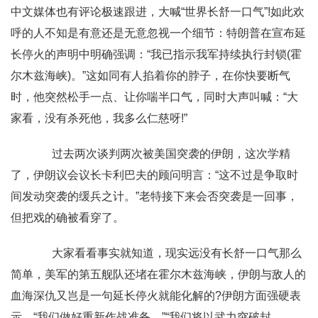
中文媒体也有评论极速跟进，大喊“世界长舒一口气”!如此欢
呼的人不知是有意还是无意忽视一个细节：特朗普在宣布延
长停火的声明中明确强调：“我已指示我军持续执行封锁(霍
尔木兹海峡)。”这如同有人掐着你的脖子，在你快要断气
时，他突然松手一点、让你喘半口气，同时大声叫喊：“大
家看，没有杀死他，我多么仁慈呀!”
过去两次谈判两次被美国突袭的伊朗，这次学精
了，伊朗议会议长卡利巴夫的顾问明言：“这不过是争取时
间发动突袭的缓兵之计。”老特接下来会否突袭是一回事，
但把戏的确被看穿了。
大家看看事实就知道，现实远没有长舒一口气那么
简单，美军的第五舰队还堵在霍尔木兹海峡，伊朗与敌人的
血海深仇又岂是一句延长停火就能化解的?伊朗方面强硬表
示，“我们做好重新作战准备。”“我们将以武力突破封