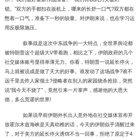
锁。”双方的手都扣在扳机上，哪来的长舒一口气?双方都在
憋着一口气，准备下一秒的较量。对伊朗来说，也在学习运
用反极限施压。
叙事战是这次中东战争的一大特点，全世界舆论都
被特朗普这个超级大V带着跑，相比之下，伊朗政府的几个
社交媒体账号显得单薄无力。你看，特朗普一说延长停火，
马上就被说成是做了天大的好事。谁发动了这场战争?谁不
远千里去炸人家领土?侵略者在别人的家园烧杀抢掠，突然
说“我今天不烧了”，竟然引来一片掌声，感谢他的大恩大
德，多么荒谬的世界!
如果说早前伊朗外长出人意外地在社交媒体宣布开
放霍尔木兹海峡是天真幼稚的话，今天的伊朗似乎清醒过来
了，对于美方的延长停火诱饵不当一回事，拒绝了原定于4