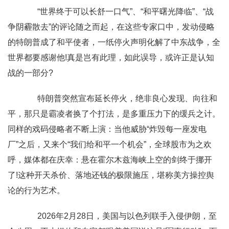
“世界终于可以长舒一口气”、“和平曙光降临”、“战
争阴霾散去”的评论随之而起，在这些专家口中，发动侵略
的特朗普成了和平使者，一纸停火声明化解了中东战争，全
世界都要感谢他!真是岂有此理，如此误导，或许正是认知
战的一部分?
特朗普突然宣布延长停火，绝非良心发现、向往和
平，那只是霸凌者换了个打法，是多重压力下的缓兵之计。
同样的戏码侵略者不断上演：当他威胁“炸毁每一座发电
厂”之后，又来个“我们给和平一个机会”，全球股市为之欢
呼，媒体都在庆幸：悬在霍尔木兹海峡上空的剑终于挪开
了!这种开天杀价、落地还钱的极限施压，堪称美方操控舆
论的行为艺术。
2026年2月28日，美国与以色列联手入侵伊朗，至