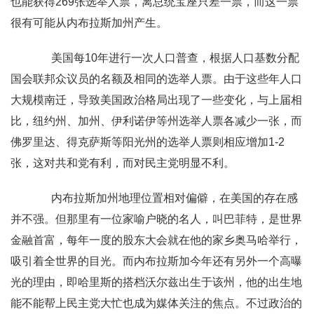
也能获得269张选举人票，离总统宝座只差一票，而这一票
很有可能从内布拉斯加州产生。
美国每10年进行一次人口普查，根据人口基数分配
国会联邦众议员的名额及相同的选举人票。由于这些年人口
大规模南迁，导致美国政治格局出现了一些变化，与上届相
比，纽约州、加州、伊利诺伊等州选举人票各减少一张，而
佛罗里达、得克萨斯等阳光州的选举人票则相应增加1-2
张，这对共和党有利，而对民主党明显不利。
内布拉斯加州地理位置相对偏僻，在美国的存在感
并不强。但那里有一位家喻户晓的名人，叫巴菲特，是世界
金融首富，每年一度的股东大会就在他的家乡奥马哈举行，
吸引着全世界的目光。而内布拉斯加今年还有另外一个高曝
光的理由，即哈里斯的搭档沃尔兹出生于该州，他的出生地
能不能帮上民主党大忙也成为媒体关注的焦点。不过政治的