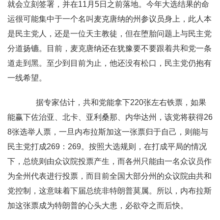
就会立刻签署，并在11月5日之前落地。今年大选结果的命
运很可能集中于一个名叫麦克唐纳的州参议员身上，此人本
是民主党人，还是一位天主教徒，但在堕胎问题上与民主党
分道扬镳。目前，麦克唐纳还在犹豫要不要跟着共和党一条
道走到黑。至少到目前为止，他还没有松口，民主党仍抱有
一线希望。
据专家估计，共和党能拿下220张左右铁票，如果
能赢下佐治亚、北卡、亚利桑那、内华达州，该党将获得26
8张选举人票，一旦内布拉斯加这一张票归于自己，则能与
民主党打成269：269。按照大选规则，在打成平局的情况
下，总统则由众议院投票产生，而各州只能由一名众议员作
为全州代表进行投票，而目前全国大部分州的众议院由共和
党控制，这意味着下届总统非特朗普莫属。所以，内布拉斯
加这张票成为特朗普的心头大患，必欲夺之而后快。