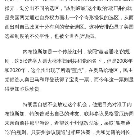
操弄，划分出不同的选区，“杰利蝾螈”这个政治词汇讲的就
是美国两党通过自身权力画出一个个奇形怪状的选区，从而
画出对自己政党十分有利的安全选区。这种安排凸显了美国
选举制度的不公平性，也被全世界所诟病。
内布拉斯加是一个传统红州，按照“赢者通吃”的规
则，这5张选举人票大概率归到共和党的名下，但是2008年
和2020年，这个州出现了所谓“蓝点”，在奥马哈地区，民主
党候选人奥巴马和拜登获得了宝贵一票，而今年这一票则显
得更加弥足珍贵。
特朗普自然不会放过这个机会，他把目光对准了内
布拉斯加。特朗普派出自己的球友、联邦参议员格雷厄姆周
末亲自前往那里游说，希望这个州修改法案，采取“赢者通
吃”的规则。只要州参议院通过相应法案，共和党籍的州长