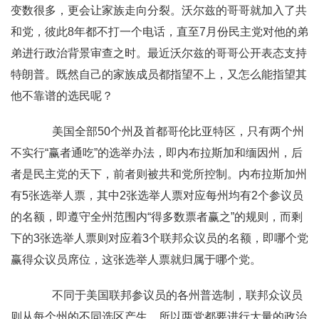
变数很多，更会让家族走向分裂。沃尔兹的哥哥就加入了共
和党，彼此8年都不打一个电话，直至7月份民主党对他的弟
弟进行政治背景审查之时。最近沃尔兹的哥哥公开表态支持
特朗普。既然自己的家族成员都指望不上，又怎么能指望其
他不靠谱的选民呢？
美国全部50个州及首都哥伦比亚特区，只有两个州
不实行“赢者通吃”的选举办法，即内布拉斯加和缅因州，后
者是民主党的天下，前者则被共和党所控制。内布拉斯加州
有5张选举人票，其中2张选举人票对应每州均有2个参议员
的名额，即遵守全州范围内“得多数票者赢之”的规则，而剩
下的3张选举人票则对应着3个联邦众议员的名额，即哪个党
赢得众议员席位，这张选举人票就归属于哪个党。
不同于美国联邦参议员的各州普选制，联邦众议员
则从每个州的不同选区产生，所以两党都要进行大量的政治