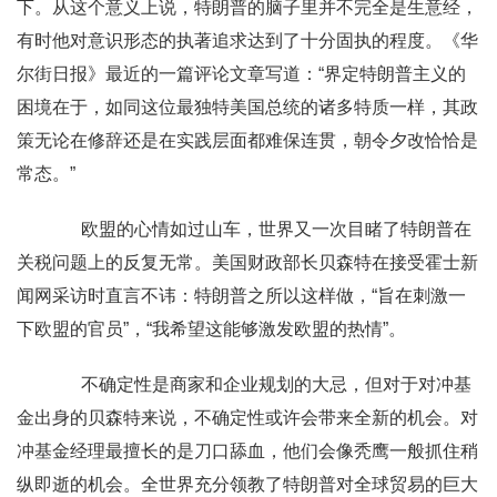
下。从这个意义上说，特朗普的脑子里并不完全是生意经，
有时他对意识形态的执著追求达到了十分固执的程度。《华
尔街日报》最近的一篇评论文章写道：“界定特朗普主义的
困境在于，如同这位最独特美国总统的诸多特质一样，其政
策无论在修辞还是在实践层面都难保连贯，朝令夕改恰恰是
常态。”
欧盟的心情如过山车，世界又一次目睹了特朗普在
关税问题上的反复无常。美国财政部长贝森特在接受霍士新
闻网采访时直言不讳：特朗普之所以这样做，“旨在刺激一
下欧盟的官员”，“我希望这能够激发欧盟的热情”。
不确定性是商家和企业规划的大忌，但对于对冲基
金出身的贝森特来说，不确定性或许会带来全新的机会。对
冲基金经理最擅长的是刀口舔血，他们会像秃鹰一般抓住稍
纵即逝的机会。全世界充分领教了特朗普对全球贸易的巨大