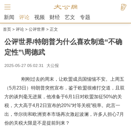
新闻
评论
视频
财经
艺文
专题
首页
>
评论
>
公评世界
> 正文
公评世界/特朗普为什么喜欢制造“不确
定性”\周德武
2025-05-27 05:02:31
大公报
刚刚过去的周末，让欧盟成员国惴惴不安。上周五
（5月23日）特朗普突然宣布，鉴于欧盟很难打交道，且双
方的谈判毫无进展，他准备于6月1日对欧盟加征50%的关
税，大大高于4月2日宣布的20%“对等关税”税率。此言一
出，华尔街和欧洲资本市场再次激起波澜，许多人担心7月
份的关税大限是不是提前到来？