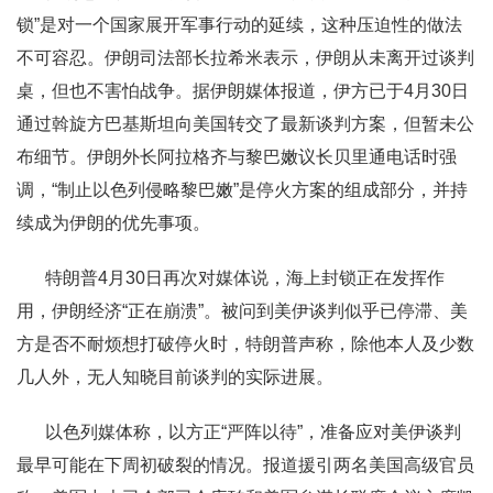
锁”是对一个国家展开军事行动的延续，这种压迫性的做法
不可容忍。伊朗司法部长拉希米表示，伊朗从未离开过谈判
桌，但也不害怕战争。据伊朗媒体报道，伊方已于4月30日
通过斡旋方巴基斯坦向美国转交了最新谈判方案，但暂未公
布细节。伊朗外长阿拉格齐与黎巴嫩议长贝里通电话时强
调，“制止以色列侵略黎巴嫩”是停火方案的组成部分，并持
续成为伊朗的优先事项。
特朗普4月30日再次对媒体说，海上封锁正在发挥作
用，伊朗经济“正在崩溃”。被问到美伊谈判似乎已停滞、美
方是否不耐烦想打破停火时，特朗普声称，除他本人及少数
几人外，无人知晓目前谈判的实际进展。
以色列媒体称，以方正“严阵以待”，准备应对美伊谈判
最早可能在下周初破裂的情况。报道援引两名美国高级官员