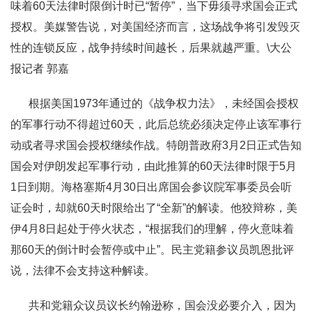
味着60天法律时限倒计时已“暂停”，当下毋须寻求国会正式
授权。美媒警告说，对美国经济而言，这场战争将引发毁灭
性的连锁反应，战争持续时间越长，后果就越严重。\大公
报记者 郭嘉
根据美国1973年通过的《战争权力法》，未经国会授权
的军事行动不得超过60天，此后总统必须决定停止该军事行
动或者寻求国会授权继续作战。特朗普政府3月2日正式告知
国会对伊朗发起军事行动，由此推算的60天法律时限于5月
1日到期。海格塞斯4月30日出席国会参议院军事委员会听
证会时，却就60天时限给出了“全新”的解读。他狡辩称，美
伊4月8日起处于停火状态，“根据我们的理解，停火意味着
那60天的倒计时会暂停或中止”。民主党籍参议员凯恩批评
说，法律不会支持这种解读。
共和党籍众议员议长约翰逊称，国会没必要介入，因为