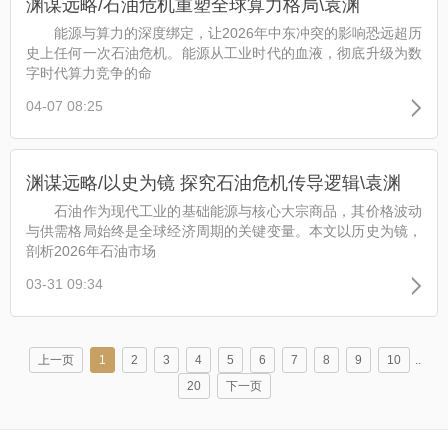
渊谋远略/石油危机重塑全球算力格局\袁渊
能源与算力的深度绑定，让2026年中东冲突的影响恐远超历
史上任何一次石油危机。能源从工业时代的血液，彻底升级为数
字时代算力竞争的命
04-07 08:25
渊谋远略/以史为镜 探究石油危机传导逻辑\袁渊
石油作为现代工业的基础能源与核心大宗商品，其价格波动
与供需格局始终是全球经济周期的关键变量。本文以历史为镜，
剖析2026年石油市场
03-31 09:34
上一页
1
2
3
4
5
6
7
8
9
10
..
20
下一页