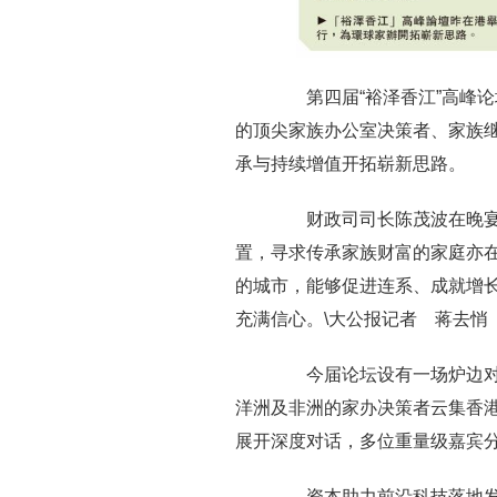
第四届“裕泽香江”高峰论坛
的顶尖家族办公室决策者、家族
承与持续增值开拓崭新思路。
财政司司长陈茂波在晚宴致
置，寻求传承家族财富的家庭亦
的城市，能够促进连系、成就增
充满信心。\大公报记者 蒋去悄
今届论坛设有一场炉边对谈
洋洲及非洲的家办决策者云集香
展开深度对话，多位重量级嘉宾
资本助力前沿科技落地