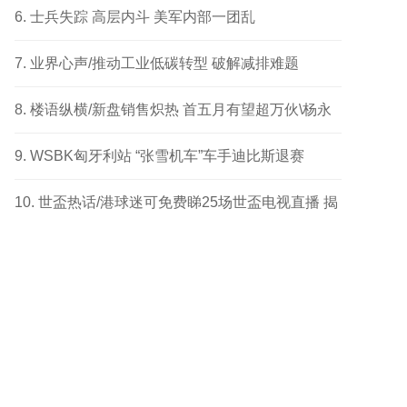
成功个案
士兵失踪 高层内斗 美军内部一团乱
业界心声/推动工业低碳转型 破解减排难题
楼语纵横/新盘销售炽热 首五月有望超万伙\杨永
健
WSBK匈牙利站 “张雪机车”车手迪比斯退赛
世盃热话/港球迷可免费睇25场世盃电视直播 揭
幕战响头炮 另两场四强及决赛