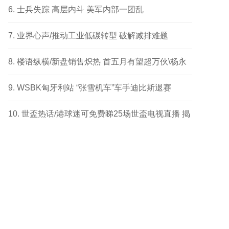
成功个案
士兵失踪 高层内斗 美军内部一团乱
业界心声/推动工业低碳转型 破解减排难题
楼语纵横/新盘销售炽热 首五月有望超万伙\杨永
健
WSBK匈牙利站 “张雪机车”车手迪比斯退赛
世盃热话/港球迷可免费睇25场世盃电视直播 揭
幕战响头炮 另两场四强及决赛