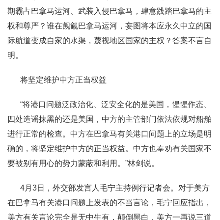
期霸占巴拿马运河、武装入侵巴拿马，肆意践踏巴拿马的主
权和尊严？谁在觊觎巴拿马运河，妄图将本应永久中立的国
际航道变成自家的水渠，蔑视地区国家的主权？答案不言自
明。
将坚定维护中方正当权益
“将港口问题泛政治化、泛安全化的是美国，惺惺作态、
四处造谣抹黑的还是美国，中方的主管部门依法依规对船舶
进行正常的检查。中方在巴拿马有关港口问题上的立场是明
确的，将坚定维护中方的正当权益。中方也奉劝有关国家不
要被别有用心的势力蒙蔽和利用。”林剑说。
4月3日，外交部发言人毛宁主持例行记者会。对于美方
在巴拿马有关港口问题上发表的不当言论，毛宁回应指出，
美方有关言论完全是无中生有，颠倒黑白，美方一再说三道