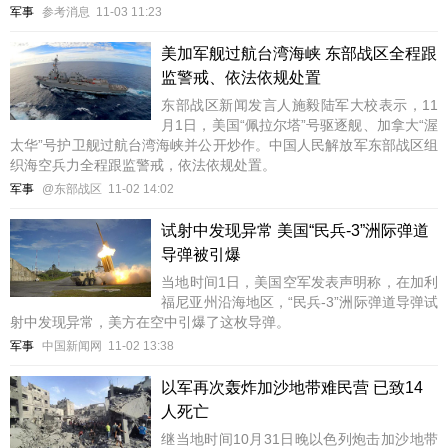
军事
参考消息
11-03 11:23
美加军舰过航台湾海峡 东部战区全程跟
监警戒、依法依规处置
东部战区新闻发言人施毅陆军大校表示，11
月1日，美国“佩拉尔塔”号驱逐舰、加拿大“渥
太华”号护卫舰过航台湾海峡并公开炒作。中国人民解放军东部战区组
织海空兵力全程跟监警戒，依法依规处置。
军事
@东部战区
11-02 14:02
试射中发现异常 美国“民兵-3”洲际弹道
导弹被引爆
当地时间1日，美国空军发表声明称，在加利
福尼亚州沿海地区，“民兵-3”洲际弹道导弹试
射中发现异常，美方在空中引爆了这枚导弹。
军事
中国新闻网
11-02 13:38
以军再次轰炸加沙地带难民营 已致14
人死亡
继当地时间10月31日晚以色列炮击加沙地带