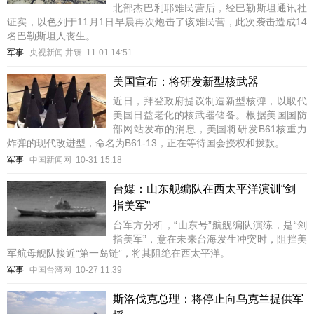
北部杰巴利耶难民营后，经巴勒斯坦通讯社
证实，以色列于11月1日早晨再次炮击了该难民营，此次袭击造成14
名巴勒斯坦人丧生。
军事
央视新闻 井臻
11-01 14:51
美国宣布：将研发新型核武器
近日，拜登政府提议制造新型核弹，以取代
美国日益老化的核武器储备。根据美国国防
部网站发布的消息，美国将研发B61核重力
炸弹的现代改进型，命名为B61-13，正在等待国会授权和拨款。
军事
中国新闻网
10-31 15:18
台媒：山东舰编队在西太平洋演训“剑
指美军”
台军方分析，“山东号”航舰编队演练，是“剑
指美军”，意在未来台海发生冲突时，阻挡美
军航母舰队接近“第一岛链”，将其阻绝在西太平洋。
军事
中国台湾网
10-27 11:39
斯洛伐克总理：将停止向乌克兰提供军