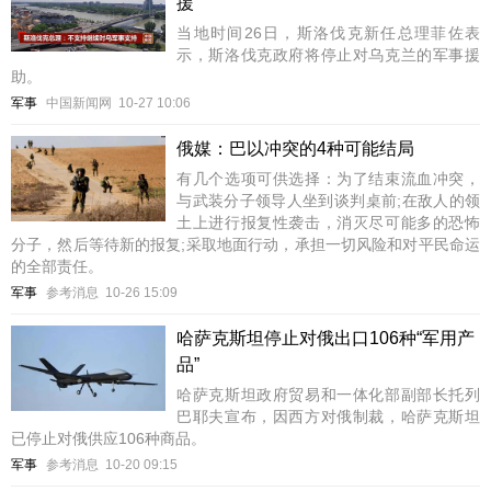
援
当地时间26日，斯洛伐克新任总理菲佐表
示，斯洛伐克政府将停止对乌克兰的军事援
助。
军事
中国新闻网
10-27 10:06
俄媒：巴以冲突的4种可能结局
有几个选项可供选择：为了结束流血冲突，
与武装分子领导人坐到谈判桌前;在敌人的领
土上进行报复性袭击，消灭尽可能多的恐怖
分子，然后等待新的报复;采取地面行动，承担一切风险和对平民命运
的全部责任。
军事
参考消息
10-26 15:09
哈萨克斯坦停止对俄出口106种“军用产
品”
哈萨克斯坦政府贸易和一体化部副部长托列
巴耶夫宣布，因西方对俄制裁，哈萨克斯坦
已停止对俄供应106种商品。
军事
参考消息
10-20 09:15