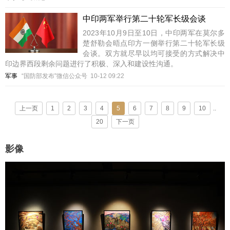
中印两军举行第二十轮军长级会谈
2023年10月9日至10日，中印两军在莫尔多
楚舒勒会晤点印方一侧举行第二十轮军长级
会谈。双方就尽早以均可接受的方式解决中
印边界西段剩余问题进行了积极、深入和建设性沟通。
军事
“国防部发布”微信公众号
10-12 09:22
上一页
1
2
3
4
5
6
7
8
9
10
..
20
下一页
影像