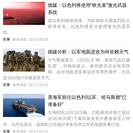
德媒：以色列将使用“铁光束”激光武器
系统
据以色列媒体报道，为防御哈马斯猛烈的火
箭弹攻击，以色列将首次使用激光武器系
统。
军事
参考消息
10-19 09:58
德媒分析：以军地面进攻为何依赖天气
天气预报显示，15日白天“晴，最高气温25摄
氏度”，但晚间多云，夜间甚至还会有雷阵
雨。这对地面进攻来说并非理想条件，尤其
是16日预计仍将是坏天气。
军事
参考消息
10-17 15:42
美海军前往以色列!以军、哈马斯都“已
准备好”
当地时间10月16日晚，巴勒斯坦伊斯兰抵抗
运动(哈马斯)下属武装派别卡桑旅发言人阿
布．乌拜达表示，该部队已经做好准备应对以军的地面军事行动。
军事
参考消息
10-17 10:31