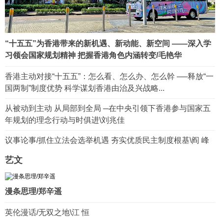
“十五五”为香港带来的新机遇、新动能、新空间 ——深入学
习领会国家规划精神 把握香港角色内涵转变/毛艳华
香港主动对接“十五五”：怎么看、怎么办、怎么幹 ──释放“一
国两制”制度优势 科学谋划香港由治及兴战略...
从被动到主动 从局部到全局 ─在中央引领下香港参与国家五
年规划的理念行动与时俱进\刘兆佳
议事论事/抓住立法会选举机遇 夯实优质民主制度根基\阎 峰
艺文
漫条思理/郑辛遥
英伦漫话/无双之地\江 恒