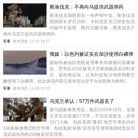
斯洛伐克：不再向乌提供武器弹药
斯洛伐克国防部在一份声明中说，斯洛伐克
国防部长罗贝尔特．卡利尼亚克已经告知北
约秘书长延斯．斯托尔滕贝格，斯洛伐克不
再向乌克兰提供武器和弹药。
军事
参考消息
11-15 14:27
俄媒：以色列被证实在加沙使用白磷弹
国际特赦组织危机处理事务高级顾问多娜泰
拉．罗韦拉2日在接受天空新闻频道采访时表
示，该机构证实，以色列在加沙地带和黎巴
嫩使用了白磷弹。此次谈话内容已发布至社交平台X(前身为推特)。
军事
参考消息
11-03 17:20
乌克兰承认：57万件武器丢了
据乌国家调查局说，截至2023年10月，全国
共丢失武器逾57万件，不仅涉及枪支，还有
15门大炮、包括美国“毒刺”地空导弹在内的
150多枚便携式防空导弹、包括美国“标枪”反坦克导弹和英国轻型反坦
克武器在内的250枚反坦克导弹。