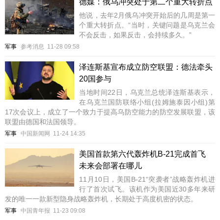
德媒：俄乌冲突处于第二个重大转折点
他说，去年2月俄乌冲突开始后的几周是第一
个重大转折点。“当时，关键问题是乌克兰会
不会反击，如果反击，会持续多久。”
军事
参考消息
11-28 09:58
泽连斯基宣布成立防空联盟：德法牵头
20国参与
当地时间22日，乌克兰总统泽连斯基表示，
在乌克兰国防联络小组(拉姆施泰因小组)第
17次会议上，成立了一个致力于提高乌防空能力的防空发展联盟，该
联盟由德国和法国领导。
军事
中国新闻网
11-24 14:35
美国首款第六代轰炸机B-21完成首飞
未来会部署在哪儿
11月10日，美国B-21“突袭者”战略轰炸机进
行了首次试飞。该机作为美国近30多年来研
发的唯一一款新型隐身战略轰炸机，长期处于高度机密的状态。
军事
中国青年报
11-23 09:08