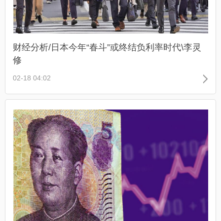
财经分析/日本今年“春斗”或终结负利率时代\李灵
修
02-18 04:02