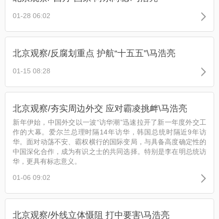
01-28 06:02
北京观察/反腐划重点 护航“十五五”\马浩亮
01-15 08:28
北京观察/夯实周边外交 应对霸凌挑衅\马浩亮
​新年伊始，中国外交以一波“访华潮”迅速拉开了新一年度外交工
作的大幕。爱尔兰总理时隔14年访华，韩国总统时隔近9年访
华。面对动荡不安、霸权横行的国际变局，与具备高度确定性的
中国深化合作，成为有识之士的共同选择。特别是李在明总统访
华，更具有标志意义。
01-06 09:02
北京观察/外线立体慑阻 打中要害\马浩亮