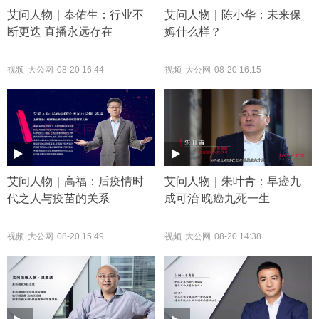
艾问人物｜奉佑生：行业不
艾问人物｜陈小华：未来保
断更迭 直播永远存在
姆什么样？
视频
大公网
08-20 16:44
视频
大公网
08-20 16:15
艾问人物｜高福：后疫情时
艾问人物｜朱叶青：早癌九
代之人与疫苗的关系
成可治 晚癌九死一生
视频
大公网
08-20 15:49
视频
大公网
08-20 14:38