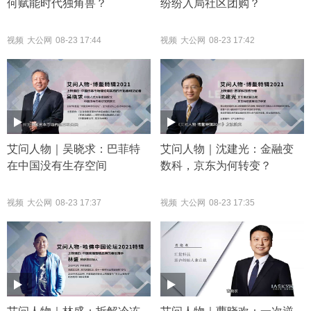
何赋能时代独角兽？
纷纷入局社区团购？
视频
大公网
08-23 17:44
视频
大公网
08-23 17:42
艾问人物｜吴晓求：巴菲特
艾问人物｜沈建光：金融变
在中国没有生存空间
数科，京东为何转变？
视频
大公网
08-23 17:37
视频
大公网
08-23 17:35