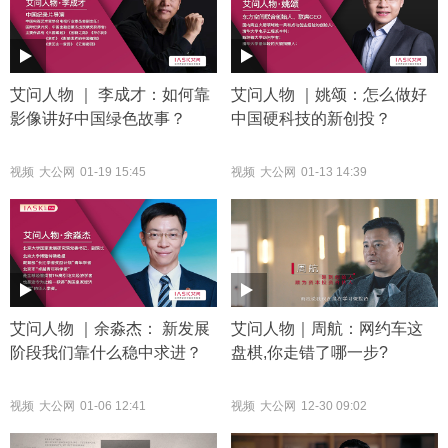
艾问人物 ｜ 李成才：如何靠
艾问人物 ｜姚颂：怎么做好
影像讲好中国绿色故事？
中国硬科技的新创投？
视频
大公网
01-19 15:45
视频
大公网
01-13 14:39
艾问人物 ｜余淼杰： 新发展
艾问人物｜周航：网约车这
阶段我们靠什么稳中求进？
盘棋,你走错了哪一步?
视频
大公网
01-06 12:41
视频
大公网
12-30 09:02