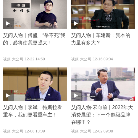
艾问人物｜傅盛：“杀不死”我
艾问人物｜车建新：资本的
的，必将使我更强大！
力量有多大？
视频
大公网
12-22 14:59
视频
大公网
12-16 09:04
艾问人物｜李斌：特斯拉看
艾问人物·宋向前｜2022年大
重车，我们更看重车主！
消费展望：下一个超级品牌
在哪里？
视频
大公网
12-08 13:09
视频
大公网
12-02 09:08