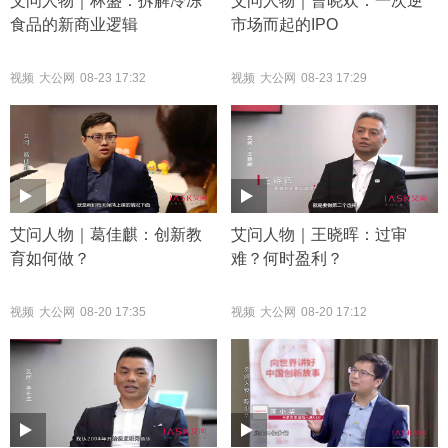
艾问人物｜林盛：拆解冷冻
艾问人物｜曹晓欢：一次逆
食品的新商业逻辑
市场而起的IPO
视频
大公网
08-23 17:32
视频
大公网
08-23 17:29
艾问人物｜葛佳麒：创新教
艾问人物｜王晓晖：过审
育如何做？
难？何时盈利？
视频
大公网
08-20 17:35
视频
大公网
08-20 17:12