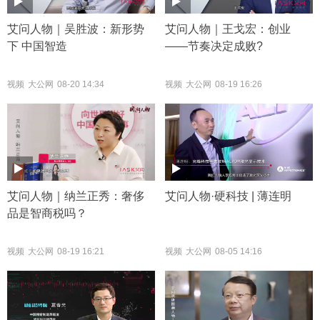
艾问人物｜吴胜波：新形势
艾问人物｜王戈宏：创业
下 中国智造
——节奏决定成败?
视频
大公网
08-20 14:34
视频
大公网
08-19 16:26
艾问人物｜纳兰正秀：奢侈
艾问人物·硬科技 | 薄连明
品是智商税吗？
视频
大公网
08-19 16:21
视频
大公网
08-05 14:16