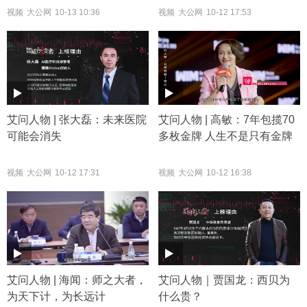
视频
大公网
10-13 10:36
视频
大公网
10-12 17:53
艾问人物 | 张大磊：未来医院
艾问人物 | 高敏：7年包揽70
可能会消失
多枚金牌 人生不是只有金牌
视频
大公网
10-12 17:31
视频
大公网
10-12 16:38
艾问人物 | 海闻：师之大者，
艾问人物｜贾国龙：西贝为
为天下计，为长远计
什么贵？