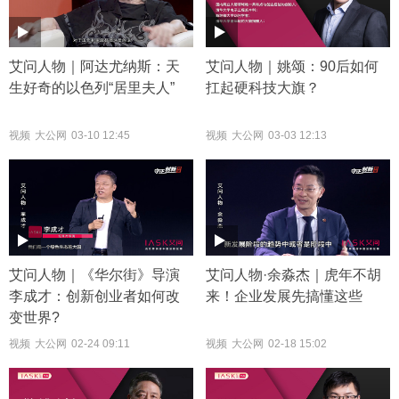
艾问人物｜阿达尤纳斯：天
艾问人物｜姚颂：90后如何
生好奇的以色列“居里夫人”
扛起硬科技大旗？
视频
大公网
03-10 12:45
视频
大公网
03-03 12:13
艾问人物｜《华尔街》导演
艾问人物·余淼杰｜虎年不胡
李成才：创新创业者如何改
来！企业发展先搞懂这些
变世界?
视频
大公网
02-24 09:11
视频
大公网
02-18 15:02