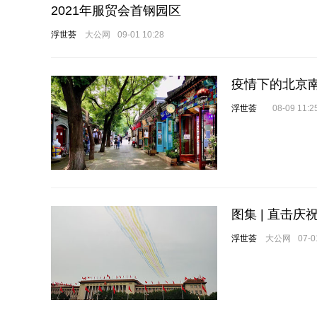
2021年服贸会首钢园区
浮世荟
大公网
09-01 10:28
疫情下的北京
浮世荟
08-09 11:2
图集 | 直击
浮世荟
大公网
07-0