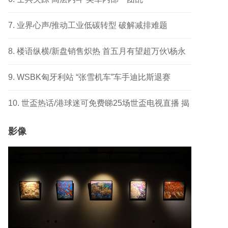
业界心声/推动工业低碳转型 破解减排难题
楼语纵横/新盘销售炽热 首五月有望超万伙\杨永
健
WSBK匈牙利站 “张雪机车”车手迪比斯退赛
世盃热话/港球迷可免费睇25场世盃电视直播 揭
幕战响头炮 另两场四强及决赛
影像