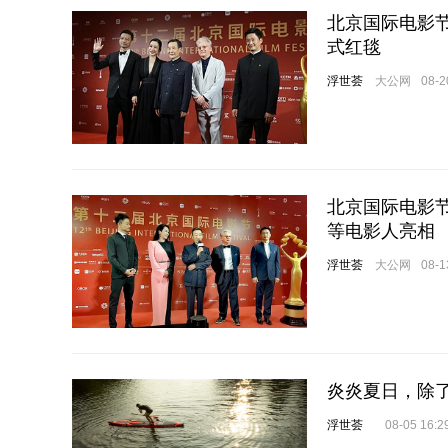
北京国际电影
式红毯
浮世荟
大公网
08-2
北京国际电影节
等电影人亮相
浮世荟
大公网
08-1
炎炎夏日，除
浮世荟
08-05 16:2