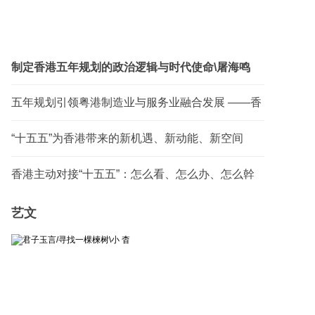
制定香港五年规划的政治逻辑与时代使命\屠海鸣
五年规划引领粤港制造业与服务业融合发展 ——香
港与广东的“两业协同”实践历程与前瞻\李小瑛
“十五五”为香港带来的新机遇、新动能、新空间
——深入学习领会国家规划精神 把握香港角色内涵
香港主动对接“十五五”：怎么看、怎么办、怎么幹
转变/毛艳华
──释放“一国两制”制度优势 科学谋划香港由治及兴
艺文
战略...