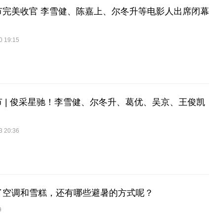
节完美收官 李雪健、陈嘉上、尔冬升等电影人出席闭幕
0 19:15
 | 俊采星驰！李雪健、尔冬升、葛优、吴京、王俊凯
3 20:36
了空调和雪糕，还有哪些避暑的方式呢？
9