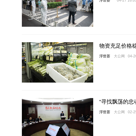
浮世荟
04-27 16:0
物资充足价格
浮世荟
大公网
04-2
“寻找飘荡的忠
浮世荟
大公网
02-2