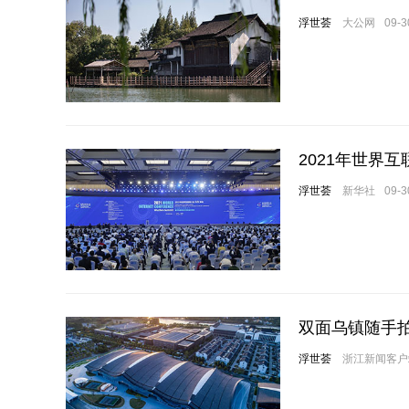
浮世荟
大公网
09-3
2021年世界
浮世荟
新华社
09-3
双面乌镇随手
浮世荟
浙江新闻客户