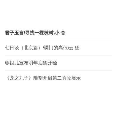
君子玉言/寻找一棵楝树\小 杳
七日谈（北京篇）/调门的高低\云 德
容祖儿宣布明年启德开骚
《龙之九子》雕塑开启第二阶段展示