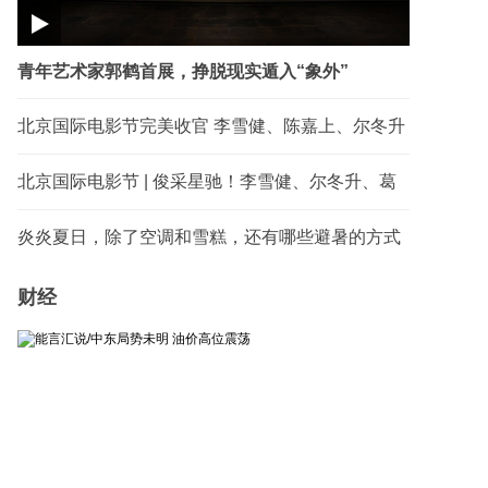
青年艺术家郭鹤首展，挣脱现实遁入“象外”
北京国际电影节完美收官 李雪健、陈嘉上、尔冬升
等电影人出席闭幕式红毯
北京国际电影节 | 俊采星驰！李雪健、尔冬升、葛
优、吴京、王俊凯等电影人亮相
炎炎夏日，除了空调和雪糕，还有哪些避暑的方式
呢？
财经