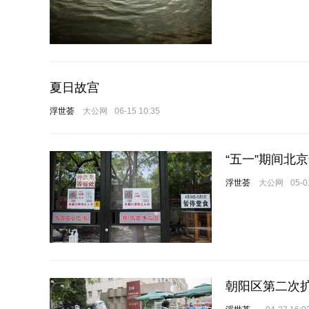
夏日故宫
浮世荟
大公网
06-15 10:35
“五一”期间北
浮世荟
大公网
05-0
朝阳区第二次