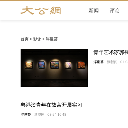
新闻
评论
首页
>
影像
>
浮世荟
青年艺术家郭鹤
浮世荟
潮新闻
01-0
粤港澳青年在故宫开展实习
浮世荟
新华网
08-24 16:48