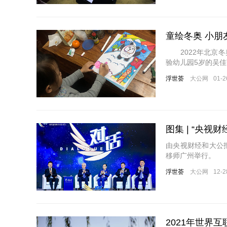
童绘冬奥 小
2022年北京冬
验幼儿园5岁的吴
浮世荟
大公网
01-2
图集 | “央
由央视财经和大公报
移师广州举行。
浮世荟
大公网
12-2
2021年世界