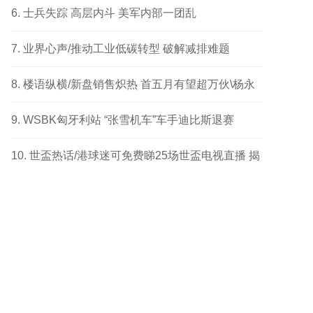
成功个案
士兵失踪 高层内斗 美军内部一团乱
业界心声/推动工业低碳转型 破解减排难题
楼语纵横/新盘销售炽热 首五月有望超万伙\杨永
健
WSBK匈牙利站 “张雪机车”车手迪比斯退赛
世盃热话/港球迷可免费睇25场世盃电视直播 揭
幕战响头炮 另两场四强及决赛