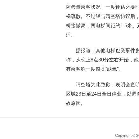
防考量乘客状况，一度评估必要时
梯疏散。不过经与晴空塔协议后
桥接撤离，两电梯间距约1.5米
适。
据报道，其他电梯也受事件影
称，从晚上8点30分左右开始，
有乘客称一度感觉“缺氧”。
晴空塔为此致歉，表明会查
区域23日至24日全日停业，以
故原因。
Copyright ©
2