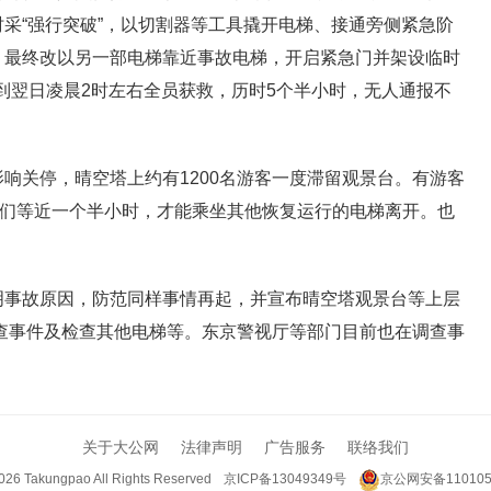
采“强行突破”，以切割器等工具撬开电梯、接通旁侧紧急阶
，最终改以另一部电梯靠近事故电梯，开启紧急门并架设临时
。到翌日凌晨2时左右全员获救，历时5个半小时，无人通报不
响关停，晴空塔上约有1200名游客一度滞留观景台。有游客
他们等近一个半小时，才能乘坐其他恢复运行的电梯离开。也
明事故原因，防范同样事情再起，并宣布晴空塔观景台等上层
调查事件及检查其他电梯等。东京警视厅等部门目前也在调查事
关于大公网
法律声明
广告服务
联络我们
026 Takungpao
All Rights Reserved
京ICP备13049349号
京公网安备110105