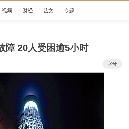
视频
财经
艺文
专题
障 20人受困逾5小时
字号