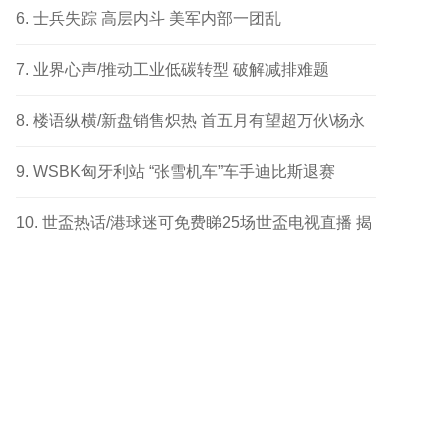
成功个案
士兵失踪 高层内斗 美军内部一团乱
业界心声/推动工业低碳转型 破解减排难题
楼语纵横/新盘销售炽热 首五月有望超万伙\杨永
健
WSBK匈牙利站 “张雪机车”车手迪比斯退赛
世盃热话/港球迷可免费睇25场世盃电视直播 揭
幕战响头炮 另两场四强及决赛