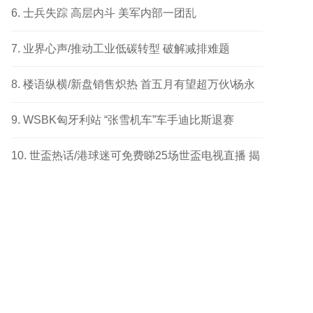
成功个案
士兵失踪 高层内斗 美军内部一团乱
业界心声/推动工业低碳转型 破解减排难题
楼语纵横/新盘销售炽热 首五月有望超万伙\杨永
健
WSBK匈牙利站 “张雪机车”车手迪比斯退赛
世盃热话/港球迷可免费睇25场世盃电视直播 揭
幕战响头炮 另两场四强及决赛