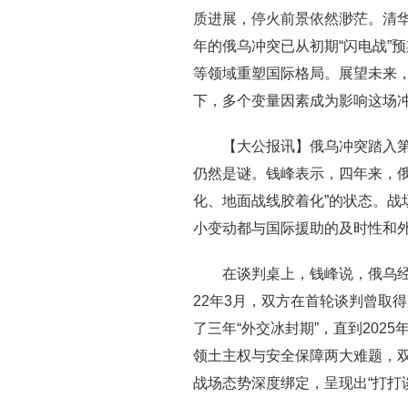
质进展，停火前景依然渺茫。清
年的俄乌冲突已从初期“闪电战”
等领域重塑国际格局。展望未来
下，多个变量因素成为影响这场
【大公报讯】俄乌冲突踏入
仍然是谜。钱峰表示，四年来，俄
化、地面战线胶着化”的状态。战
小变动都与国际援助的及时性和
在谈判桌上，钱峰说，俄乌经历
22年3月，双方在首轮谈判曾取
了三年“外交冰封期”，直到202
领土主权与安全保障两大难题，
战场态势深度绑定，呈现出“打打