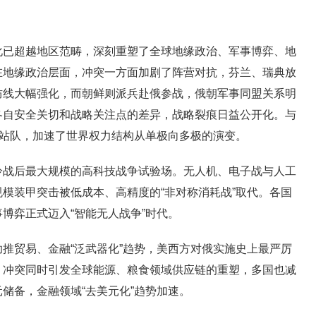
化已超越地区范畴，深刻重塑了全球地缘政治、军事博弈、地
在地缘政治层面，冲突一方面加剧了阵营对抗，芬兰、瑞典放
防线大幅强化，而朝鲜则派兵赴俄参战，俄朝军事同盟关系明
各自安全关切和战略关注点的差异，战略裂痕日益公开化。与
边站队，加速了世界权力结构从单极向多极的演变。
冷战后最大规模的高科技战争试验场。无人机、电子战与人工
模装甲突击被低成本、高精度的“非对称消耗战”取代。各国
博弈正式迈入“智能无人战争”时代。
推贸易、金融“泛武器化”趋势，美西方对俄实施史上最严厉
。冲突同时引发全球能源、粮食领域供应链的重塑，多国也减
储备，金融领域“去美元化”趋势加速。