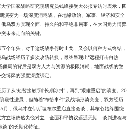
华大学国家战略研究院研究员钱峰接受大公报专访时表示，四
预期演变为一场深度消耗战，在地缘政治、军事、经济和安全
，俄乌双方实现全面、持久的和平绝非易事，在大国角力博弈
冲突未来走向的关键。
第五个年头，对于这场战争何时止戈，又会以何种方式终结，
乌战场经历了多次攻防转换，最终呈现出“远程打击白热
场僵局的背后是双方人力与资源的极限消耗，地面战线的微
外交博弈的强度深度绑定。
了从“短暂接触”到“长期冰封”，再到“艰难重启”的演变。20
得阶段性进展，但随着“布恰事件”及战场形势突变，双方经历
5年5月，俄乌才在伊斯坦布尔重启直接会谈，其核心始终围绕
双方立场依然尖锐对立，全面和平协议遥遥无期，谈判进程与
谈谈”的长期化特征。