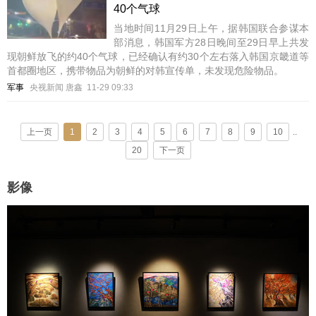
40个气球
当地时间11月29日上午，据韩国联合参谋本
部消息，韩国军方28日晚间至29日早上共发
现朝鲜放飞的约40个气球，已经确认有约30个左右落入韩国京畿道等
首都圈地区，携带物品为朝鲜的对韩宣传单，未发现危险物品。
军事
央视新闻 唐鑫
11-29 09:33
上一页
1
2
3
4
5
6
7
8
9
10
..
20
下一页
影像