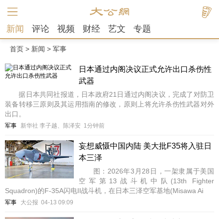
新闻
评论
视频
财经
艺文
专题
首页
>
新闻
>
军事
日本通过内阁决议正式允许出口杀伤性
武器
据日本共同社报道，日本政府21日通过内阁决议，完成了对防卫
装备转移三原则及其运用指南的修改，原则上将允许杀伤性武器对外
出口。
军事
新华社 李子越、陈泽安
1分钟前
妄想威慑中国内陆 美大批F35将入驻日
本三泽
图：2026年3月28日，一架隶属于美国
空军第13战斗机中队(13th Fighter
Squadron)的F-35A闪电II战斗机，在日本三泽空军基地(Misawa Ai
军事
大公报
04-13 09:09