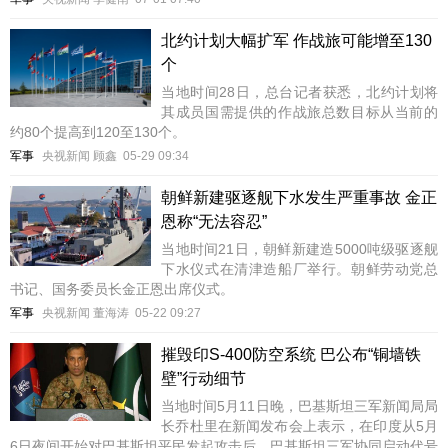
北约计划大幅扩军 作战旅可能增至130
个
当地时间28日，总台记者获悉，北约计划将
其成员国需提供的作战旅总数目标从当前的
约80个提高到120至130个。
军事
央视新闻 顾鑫
05-29 09:34
朝鲜新建驱逐舰下水发生严重事故 金正
恩称“无法容忍”
当地时间21日，朝鲜新建造5000吨级驱逐舰
下水仪式在清津造船厂举行。朝鲜劳动党总
书记、国务委员长金正恩出席仪式。
军事
央视新闻 董海涛
05-22 09:27
摧毁印S-400防空系统 巴公布“铜墙铁
壁”行动细节
当地时间5月11日晚，巴基斯坦三军新闻局局
长乔杜里在新闻发布会上表示，在印度从5月
6日夜间开始对巴基斯坦平民发起攻击后，巴基斯坦三军协同启动代号