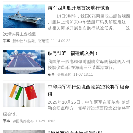
海军四川舰开展首次航行试验
14日9时许，我国076两栖攻击舰首舰四
川舰从上海沪东中华造船厂码头解缆启航，
赴相关海域开展首次航行试验任务。 这
次海试将主要检测
军事
新华社 张皓凝、张懋瑄
11-14 09:32
舷号“18”，福建舰入列！
我国第一艘电磁弹射型航空母舰福建舰入列
授旗仪式5日在海南三亚某军港举行。
军事
央视新闻
11-07 13:11
中印两军举行边境西段第23轮将军级会
谈
2025年10月25日，中印两军在莫尔多 楚舒
勒会晤点印方一侧举行边境西段第23轮将军
级会谈。
军事
@国防部发布
10-29 10:02