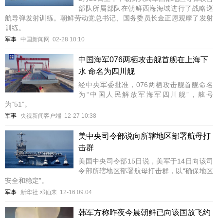
部队所属部队在朝鲜西海海域进行了战略巡
航导弹发射训练。朝鲜劳动党总书记、国务委员长金正恩观摩了发射
训练。
军事
中国新闻网
02-28 10:10
中国海军076两栖攻击舰首舰在上海下
水 命名为四川舰
经中央军委批准，076两栖攻击舰首舰命名
为“中国人民解放军海军四川舰”，舷号
为“51”。
军事
央视新闻客户端
12-27 10:38
美中央司令部说向所辖地区部署航母打
击群
美国中央司令部15日说，美军于14日向该司
令部所辖地区部署航母打击群，以“确保地区
安全和稳定”。
军事
新华社 邓仙来
12-16 09:04
韩军方称昨夜今晨朝鲜已向该国放飞约