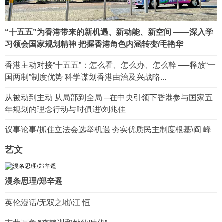
“十五五”为香港带来的新机遇、新动能、新空间 ——深入学
习领会国家规划精神 把握香港角色内涵转变/毛艳华
香港主动对接“十五五”：怎么看、怎么办、怎么幹 ──释放“一
国两制”制度优势 科学谋划香港由治及兴战略...
从被动到主动 从局部到全局 ─在中央引领下香港参与国家五
年规划的理念行动与时俱进\刘兆佳
议事论事/抓住立法会选举机遇 夯实优质民主制度根基\阎 峰
艺文
漫条思理/郑辛遥
英伦漫话/无双之地\江 恒