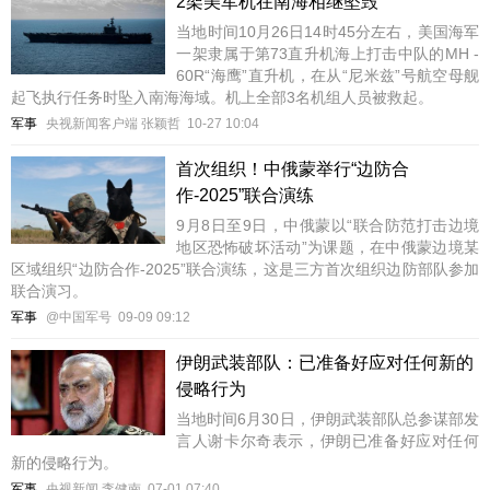
2架美军机在南海相继坠毁
当地时间10月26日14时45分左右，美国海军
一架隶属于第73直升机海上打击中队的MH -
60R“海鹰”直升机，在从“尼米兹”号航空母舰
起飞执行任务时坠入南海海域。机上全部3名机组人员被救起。
军事
央视新闻客户端 张颖哲
10-27 10:04
首次组织！中俄蒙举行“边防合
作-2025”联合演练
9月8日至9日，中俄蒙以“联合防范打击边境
地区恐怖破坏活动”为课题，在中俄蒙边境某
区域组织“边防合作-2025”联合演练，这是三方首次组织边防部队参加
联合演习。
军事
@中国军号
09-09 09:12
伊朗武装部队：已准备好应对任何新的
侵略行为
当地时间6月30日，伊朗武装部队总参谋部发
言人谢卡尔奇表示，伊朗已准备好应对任何
新的侵略行为。
军事
央视新闻 李健南
07-01 07:40