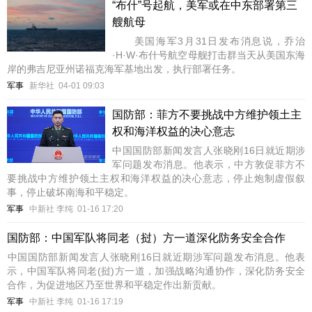
“布什”号起航，美军或在中东部署第三
艘航母
美国海军3月31日发布消息说，乔治
·H·W·布什号航空母舰打击群当天从美国东海
岸的弗吉尼亚州诺福克海军基地出发，执行部署任务。
军事
新华社
04-01 09:03
国防部：菲方不要挑战中方维护领土主
权和海洋权益的决心意志
中国国防部新闻发言人张晓刚16日就近期涉
军问题发布消息。他表示，中方敦促菲方不
要挑战中方维护领土主权和海洋权益的决心意志，停止炮制虚假叙
事，停止破坏南海和平稳定。
军事
中新社 李纯
01-16 17:20
国防部：中国军队将同老（挝）方一道深化防务安全合作
​中国国防部新闻发言人张晓刚16日就近期涉军问题发布消息。他表
示，中国军队将同老(挝)方一道，加强战略沟通协作，深化防务安全
合作，为促进地区乃至世界和平稳定作出新贡献。
军事
中新社 李纯
01-16 17:19