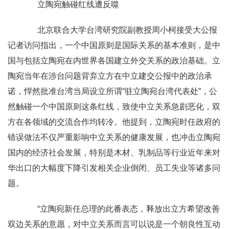
立陶宛触碰红线遭反噬
北京联合大学台湾研究院副教授周小柯接受大公报
记者访问指出，一个中国原则是国际关系的基本准则，是中
国与包括立陶宛在内世界各国建立外交关系的政治基础。立
陶宛当年在涉台问题背弃立方在中立建交公报中的政治承
诺，悍然批准台湾当局设立所谓“驻立陶宛台湾代表处”，公
然触碰一个中国原则这条红线，致使中立关系急剧恶化，双
方在各领域的交流合作均转冷。他提到，立陶宛时任政府的
错误做法不仅严重影响中立关系的健康发展，也冲击立陶宛
国内的经济社会发展，特别是木材、乳制品等行业近年来对
华出口的大幅度下降引发相关企业倒闭、员工失业等诸多问
题。
“立陶宛新任总理的此番表态，释放出立方希望改善
双边关系的意愿，对中立关系而言可以说是一个朝良性互动