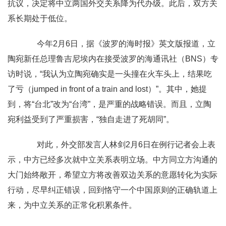
抗议，决定将中立两国外交关系降为代办级。此后，双方关
系长期处于低位。
今年2月6日，据《波罗的海时报》英文版报道，立
陶宛新任总理鲁吉尼埃内在接受波罗的海通讯社（BNS）专
访时说，“我认为立陶宛确实是一头撞在火车头上，结果吃
了亏（jumped in front of a train and lost）”。其中，她提
到，将“台北”改为“台湾”，是严重的战略错误。而且，立陶
宛利益受到了严重损害，“独自走进了死胡同”。
对此，外交部发言人林剑2月6日在例行记者会上表
示，中方已经多次就中立关系表明立场。中方同立方沟通的
大门始终敞开，希望立方将改善双边关系的意愿转化为实际
行动，尽早纠正错误，回到恪守一个中国原则的正确轨道上
来，为中立关系的正常化积累条件。