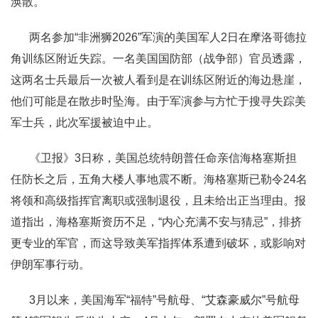
涣散。
两名参加“非洲狮2026”军演的美国军人2日在摩洛哥德拉
角训练区附近失踪。一名美国国防部（战争部）官员透露，
这两名士兵最后一次被人看到是在训练区附近的海边悬崖，
他们可能是在散步时坠海。由于军演参与方忙于搜寻失踪美
军士兵，此次军援被迫中止。
《卫报》3日称，美国总统特朗普任命亲信海格塞斯担
任防长之后，五角大楼人事地震不断。海格塞斯已勒令24名
将领和高级指挥官离职或强制退役，且未给出正当理由。报
道指出，海格塞斯资历不足，“内心充满不安与猜忌”，排挤
更专业的军官，而这导致美军指挥体系遭到破坏，或影响对
伊朗军事行动。
3月以来，美国海军“福特”号航母、“艾森豪威尔”号航母