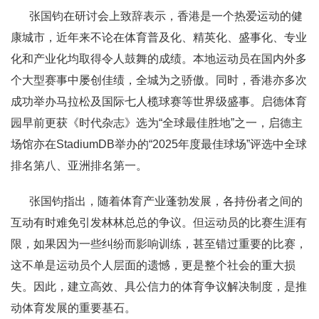
张国钧在研讨会上致辞表示，香港是一个热爱运动的健
康城市，近年来不论在体育普及化、精英化、盛事化、专业
化和产业化均取得令人鼓舞的成绩。本地运动员在国内外多
个大型赛事中屡创佳绩，全城为之骄傲。同时，香港亦多次
成功举办马拉松及国际七人榄球赛等世界级盛事。启德体育
园早前更获《时代杂志》选为“全球最佳胜地”之一，启德主
场馆亦在StadiumDB举办的“2025年度最佳球场”评选中全球
排名第八、亚洲排名第一。
张国钧指出，随着体育产业蓬勃发展，各持份者之间的
互动有时难免引发林林总总的争议。但运动员的比赛生涯有
限，如果因为一些纠纷而影响训练，甚至错过重要的比赛，
这不单是运动员个人层面的遗憾，更是整个社会的重大损
失。因此，建立高效、具公信力的体育争议解决制度，是推
动体育发展的重要基石。