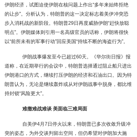
伊朗经济，试图迫使伊朗在核问题上作出“多年来始终拒绝
的让步”。分析认为，特朗普的这一决定标志着美伊冲突恐
步入消耗战的新阶段。特朗普29日再度威胁伊朗“赶快放聪
明点”。伊朗媒体则引用一名高级官员的话称，伊朗将很快
以“前所未有的军事行动”回应美国“持续不断的海盗行为”。
伊朗战事爆发至今已超过60天。《华尔街日报》报
道称，在近期举行的会议中，特朗普选择通过阻止船只进出
伊朗港口的方式，继续打压伊朗的经济和石油出口。因为特
朗普认为，无论是继续轰炸或从对伊朗战事中脱身，都比维
持封锁“风险更大”。
难撤难战难谈 美面临三难局面
自美伊4月7日停火以来，特朗普已多次收敛升级冲
突的姿态，为外交谈判留出空间，但仍希望对伊朗加大施