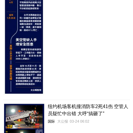
纽约机场客机撞消防车2死41伤 空管人
员疑忙中出错 大呼“搞砸了”
国际
大公报
03-24 06:02