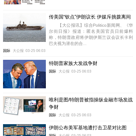
传美国“钦点”伊朗议长 伊媒斥挑拨离间
【大公报讯】综合Politico新闻网、《华
尔街日报》报道：匿名美国官员日前爆料
称，特朗普政府将伊朗伊斯兰议会议长卡利
巴夫视为潜在的合...
国际
大公报
03-25 06:03
特朗普家族大发战争财
国际
大公报
03-25 06:03
唯利是图/特朗普被指操纵金融市场发战
争财
国际
大公报
03-25 06:03
伊朗公布美军基地遭打击卫星对比图
国际
大公报
03-25 06:03