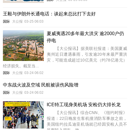
王毅与伊朗外长通电话：谈起来总比打下去好
国际
大公报
03-25 06:03
夏威夷遇20多年最大洪灾 逾2000户仍
停电
【大公报讯】据美联社报道：美国夏威
夷州近日遭遇暴雨，引发逾20年来最严重洪
灾，可能造成超过10亿美元（约78亿港元）
经济损失。截至当...
国际
大公报
03-24 06:02
中东战火波及空域 民航被误伤风险增
国际
大公报
03-24 06:02
ICE特工现身美机场 安检仍大排长龙
【大公报讯】综合CNN、《纽约时报》
报道：22日晚发生客机撞消防车事故之前，
美国纽约拉瓜迪亚机场就已经因安检人员不
足而陷入混乱，旅...