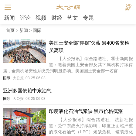
新闻
评论
视频
财经
艺文
专题
首页
>
新闻
>
国际
美国土安全部“停摆”欠薪 逾400名安检
员离职
【大公报讯】综合路透社、霍士新闻报
道：随着美国土安全部及其下属机构持续停
摆，全美机场安检系统受到明显影响。美国国土安全部一名官...
国际
大公报
03-25 06:03
亚洲多国依赖中东油气
国际
大公报
03-25 06:03
印度液化石油气紧缺 黑市价格疯涨
【大公报讯】综合路透社、法新社报
道：受中东战火持续影响，印度正面临严重
的液化石油气（LPG）短缺危机，罐装液化