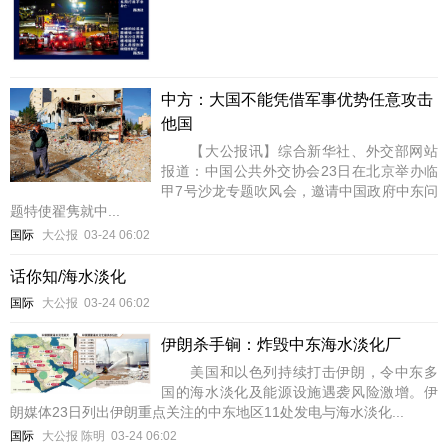
中方：大国不能凭借军事优势任意攻击
他国
【大公报讯】综合新华社、外交部网站
报道：中国公共外交协会23日在北京举办临
甲7号沙龙专题吹风会，邀请中国政府中东问
题特使翟隽就中...
国际
大公报
03-24 06:02
话你知/海水淡化
国际
大公报
03-24 06:02
伊朗杀手锏：炸毁中东海水淡化厂
美国和以色列持续打击伊朗，令中东多
国的海水淡化及能源设施遇袭风险激增。伊
朗媒体23日列出伊朗重点关注的中东地区11处发电与海水淡化...
国际
大公报 陈明
03-24 06:02