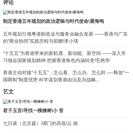
评论
制定香港五年规划的政治逻辑与时代使命\屠海鸣
五年规划引领粤港制造业与服务业融合发展 ——香港与广东
的“两业协同”实践历程与前瞻\李小瑛
“十五五”为香港带来的新机遇、新动能、新空间 ——深入学
习领会国家规划精神 把握香港角色内涵转变/毛艳华
香港主动对接“十五五”：怎么看、怎么办、怎么幹 ──释放“一
国两制”制度优势 科学谋划香港由治及兴战略...
艺文
君子玉言/寻找一棵楝树\小 杳
七日谈（北京篇）/调门的高低\云 德