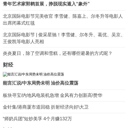
青年艺术家郭鹤首展，挣脱现实遁入“象外”
北京国际电影节完美收官 李雪健、陈嘉上、尔冬升等电影人
出席闭幕式红毯
北京国际电影节 | 俊采星驰！李雪健、尔冬升、葛优、吴京、
王俊凯等电影人亮相
炎炎夏日，除了空调和雪糕，还有哪些避暑的方式呢？
财经
能言汇说/中东局势未明 油价高位震荡
板块寻宝/内地风电装机急增 金风有力创新高\赞华
金针集/港商厦市道回稳 折射经济向好\大卫
“师奶兵团”短炒美孚 4个月赚132万