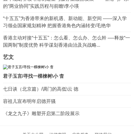
的“两业协同”实践历程与前瞻\李小瑛
“十五五”为香港带来的新机遇、新动能、新空间 ——深入学
习领会国家规划精神 把握香港角色内涵转变/毛艳华
香港主动对接“十五五”：怎么看、怎么办、怎么幹 ──释放“一
国两制”制度优势 科学谋划香港由治及兴战略...
艺文
君子玉言/寻找一棵楝树\小 杳
七日谈（北京篇）/调门的高低\云 德
容祖儿宣布明年启德开骚
《龙之九子》雕塑开启第二阶段展示