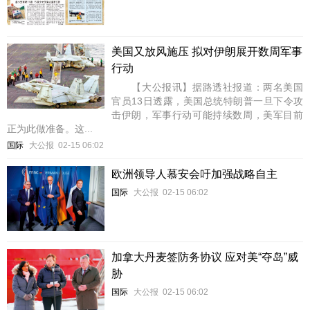
美国又放风施压 拟对伊朗展开数周军事
行动
【大公报讯】据路透社报道：两名美国
官员13日透露，美国总统特朗普一旦下令攻
击伊朗，军事行动可能持续数周，美军目前
正为此做准备。这...
国际
大公报
02-15 06:02
欧洲领导人慕安会吁加强战略自主
国际
大公报
02-15 06:02
加拿大丹麦签防务协议 应对美“夺岛”威
胁
国际
大公报
02-15 06:02