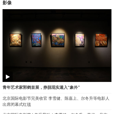
影像
青年艺术家郭鹤首展，挣脱现实遁入“象外”
北京国际电影节完美收官 李雪健、陈嘉上、尔冬升等电影人
出席闭幕式红毯