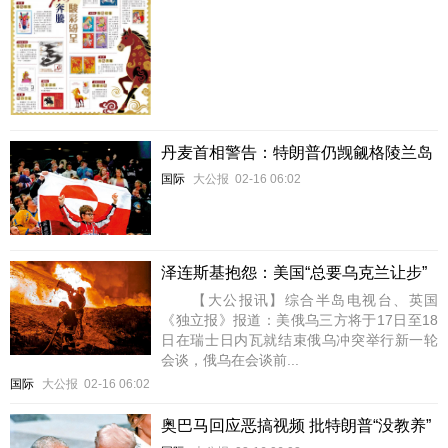
丹麦首相警告：特朗普仍觊觎格陵兰岛
国际
大公报
02-16 06:02
泽连斯基抱怨：美国“总要乌克兰让步”
【大公报讯】综合半岛电视台、英国
《独立报》报道：美俄乌三方将于17日至18
日在瑞士日内瓦就结束俄乌冲突举行新一轮
会谈，俄乌在会谈前...
国际
大公报
02-16 06:02
奥巴马回应恶搞视频 批特朗普“没教养”