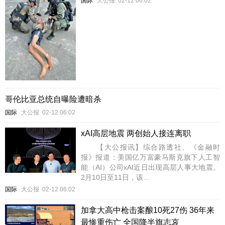
国际
大公报
02-12 06:02
哥伦比亚总统自曝险遭暗杀
国际
大公报
02-12 06:02
xAI高层地震 两创始人接连离职
【大公报讯】综合路透社、《金融时
报》报道：美国亿万富豪马斯克旗下人工智
能（AI）公司xAI近日出现高层人事大地震。
2月10日至11日，该...
国际
大公报
02-12 06:02
加拿大高中枪击案酿10死27伤 36年来
最惨重伤亡 全国降半旗志哀