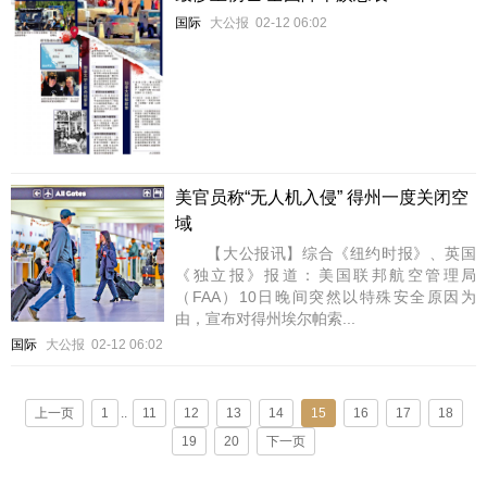
国际
大公报
02-12 06:02
美官员称“无人机入侵” 得州一度关闭空
域
【大公报讯】综合《纽约时报》、英国
《独立报》报道：美国联邦航空管理局
（FAA）10日晚间突然以特殊安全原因为
由，宣布对得州埃尔帕索...
国际
大公报
02-12 06:02
上一页
1
..
11
12
13
14
15
16
17
18
19
20
下一页