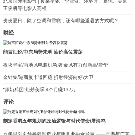
北京国际电影节 | 俊采星驰！李雪健、尔冬升、葛优、吴京、
王俊凯等电影人亮相
炎炎夏日，除了空调和雪糕，还有哪些避暑的方式呢？
财经
能言汇说/中东局势未明 油价高位震荡
板块寻宝/内地风电装机急增 金风有力创新高\赞华
金针集/港商厦市道回稳 折射经济向好\大卫
“师奶兵团”短炒美孚 4个月赚132万
评论
制定香港五年规划的政治逻辑与时代使命\屠海鸣
五年规划引领粤港制造业与服务业融合发展 ——香港与广东