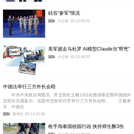
硅谷“参军”情况
国际
大公报
02-15 06:02
美军掳走马杜罗 AI模型Claude当“帮兇”
国际
大公报
02-15 06:02
中德法举行三方外长会晤
中共中央政治局委员、外交部长王毅13日在德国慕尼黑同德国外
交部长瓦德富尔、法国外交部长巴罗举行三方外长会晤。 王毅表
示，中德法
国际
新华社
02-14 10:38
枪手闯泰国校园行凶 挟持师生酿3伤