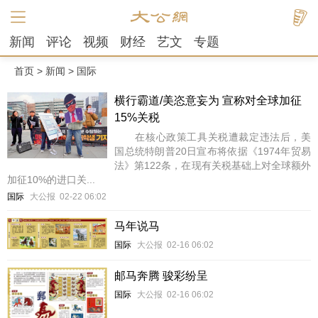
新闻
评论
视频
财经
艺文
专题
首页
>
新闻
>
国际
横行霸道/美恣意妄为 宣称对全球加征
15%关税
在核心政策工具关税遭裁定违法后，美
国总统特朗普20日宣布将依据《1974年贸易
法》第122条，在现有关税基础上对全球额外
加征10%的进口关...
国际
大公报
02-22 06:02
马年说马
国际
大公报
02-16 06:02
邮马奔腾 骏彩纷呈
国际
大公报
02-16 06:02